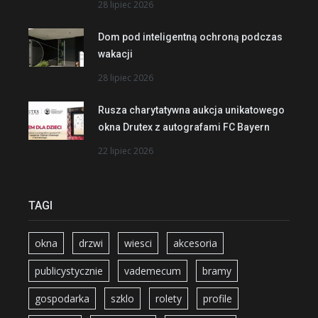
28 lipiec 2026
Dom pod inteligentną ochroną podczas
wakacji
28 lipiec 2026
Rusza charytatywna aukcja unikatowego
okna Drutex z autografami FC Bayern
22 lipiec 2026
TAGI
okna
drzwi
wiesci
akcesoria
publicystycznie
vademecum
bramy
gospodarka
szklo
rolety
profile