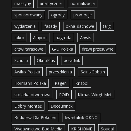
maszyny
analitycznie
normalizacja
sponsorowany
ogrody
promocje
wydarzenia
fasady
okna_dachowe
targi
fakro
Aluprof
nagroda
Anwis
drzwi tarasowe
G-U Polska
drzwi przesuwne
Schüco
OknoPlus
poradnik
Awilux Polska
przeszklenia
Saint-Gobain
Hörmann Polska
Pagen
Krispol
stolarka otworowa
POiD
Klimas Wkręt-Met
Dobry Montaż
Deceuninck
Budujesz Dla Pokoleń
kwartalnik OKNO
Wydawnictwo Bud Media
KRISHOME
Soudal