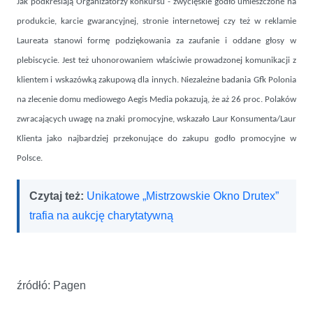
Jak podkreślają Organizatorzy konkursu - zwycięskie godło umieszczone na
produkcie, karcie gwarancyjnej, stronie internetowej czy też w reklamie
Laureata stanowi formę podziękowania za zaufanie i oddane głosy w
plebiscycie. Jest też uhonorowaniem właściwie prowadzonej komunikacji z
klientem i wskazówką zakupową dla innych. Niezależne badania Gfk Polonia
na zlecenie domu mediowego Aegis Media pokazują, że aż 26 proc. Polaków
zwracających uwagę na znaki promocyjne, wskazało Laur Konsumenta/Laur
Klienta jako najbardziej przekonujące do zakupu godło promocyjne w
Polsce.
Czytaj też:
Unikatowe „Mistrzowskie Okno Drutex”
trafia na aukcję charytatywną
źródłó: Pagen