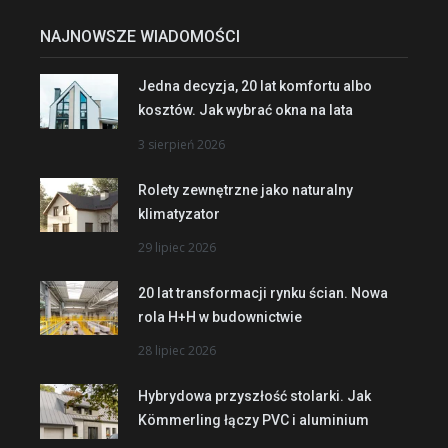
NAJNOWSZE WIADOMOŚCI
Jedna decyzja, 20 lat komfortu albo
kosztów. Jak wybrać okna na lata
3 sierpień 2026
Rolety zewnętrzne jako naturalny
klimatyzator
29 lipiec 2026
20 lat transformacji rynku ścian. Nowa
rola H+H w budownictwie
28 lipiec 2026
Hybrydowa przyszłość stolarki. Jak
Kömmerling łączy PVC i aluminium