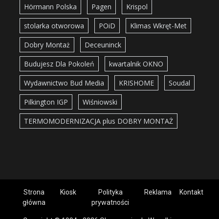
Hörmann Polska
Pagen
Krispol
stolarka otworowa
POiD
Klimas Wkręt-Met
Dobry Montaż
Deceuninck
Budujesz Dla Pokoleń
kwartalnik OKNO
Wydawnictwo Bud Media
KRISHOME
Soudal
Pilkington IGP
Wiśniowski
TERMOMODERNIZACJA plus DOBRY MONTAŻ
Strona
Kiosk
Polityka
Reklama
Kontakt
główna
prywatności