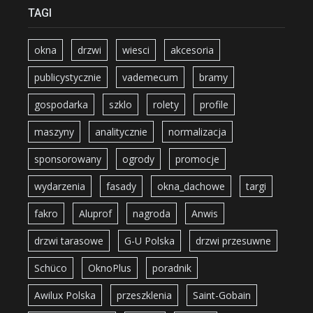
TAGI
okna
drzwi
wiesci
akcesoria
publicystycznie
vademecum
bramy
gospodarka
szklo
rolety
profile
maszyny
analitycznie
normalizacja
sponsorowany
ogrody
promocje
wydarzenia
fasady
okna_dachowe
targi
fakro
Aluprof
nagroda
Anwis
drzwi tarasowe
G-U Polska
drzwi przesuwne
Schüco
OknoPlus
poradnik
Awilux Polska
przeszklenia
Saint-Gobain