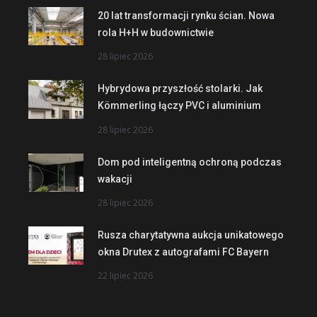
20 lat transformacji rynku ścian. Nowa
rola H+H w budownictwie
28 lipiec 2026
Hybrydowa przyszłość stolarki. Jak
Kömmerling łączy PVC i aluminium
28 lipiec 2026
Dom pod inteligentną ochroną podczas
wakacji
28 lipiec 2026
Rusza charytatywna aukcja unikatowego
okna Drutex z autografami FC Bayern
22 lipiec 2026