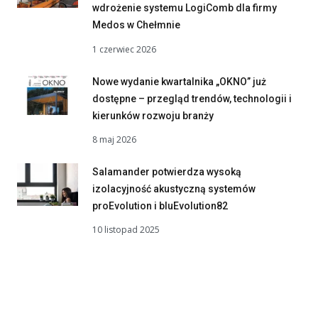
wdrożenie systemu LogiComb dla firmy
Medos w Chełmnie
1 czerwiec 2026
Nowe wydanie kwartalnika „OKNO” już
dostępne – przegląd trendów, technologii i
kierunków rozwoju branży
8 maj 2026
Salamander potwierdza wysoką
izolacyjność akustyczną systemów
proEvolution i bluEvolution82
10 listopad 2025