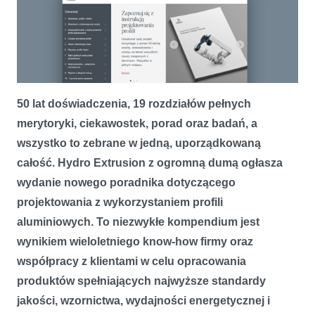
50 lat doświadczenia, 19 rozdziałów pełnych
merytoryki, ciekawostek, porad oraz badań, a
wszystko to zebrane w jedną, uporządkowaną
całość. Hydro Extrusion z ogromną dumą ogłasza
wydanie nowego poradnika dotyczącego
Produkcja, możliwości, inspiracje. Hydro prezentuje kompendium
wiedzy o aluminium
projektowania z wykorzystaniem profili
aluminiowych. To niezwykłe kompendium jest
wynikiem wieloletniego know-how firmy oraz
współpracy z klientami w celu opracowania
produktów spełniających najwyższe standardy
jakości, wzornictwa, wydajności energetycznej i