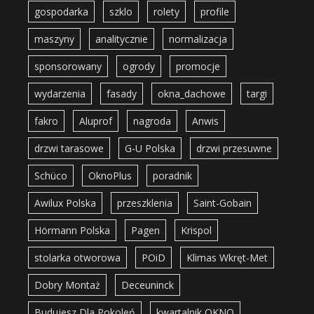
gospodarka
szklo
rolety
profile
maszyny
analitycznie
normalizacja
sponsorowany
ogrody
promocje
wydarzenia
fasady
okna_dachowe
targi
fakro
Aluprof
nagroda
Anwis
drzwi tarasowe
G-U Polska
drzwi przesuwne
Schüco
OknoPlus
poradnik
Awilux Polska
przeszklenia
Saint-Gobain
Hörmann Polska
Pagen
Krispol
stolarka otworowa
POiD
Klimas Wkręt-Met
Dobry Montaż
Deceuninck
Budujesz Dla Pokoleń
kwartalnik OKNO