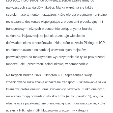
ISO 9001 i ISO 14001, co potwierdza zobowiązanie firmy do
najwyższych standardów jakości. Marka wyróżnia się także
szerokim asortymentem urządzeń, które oferują oryginalne i unikalne
rozwiązania, doskonale współgrające z procesami produkcyjnymi i
transportowymi różnych producentów związanych z branżą
szklarską. Najważniejsze jednak pozostaje wieloletnie
doświadczenie w przetwórstwie szkła, które pozwala Pilkington IGP
na skonstruowanie najbardziej uniwersalnych stojaków,
pozwalających na maksymalne wykorzystanie nie tylko powierzchni
roboczej, ale i przestrzeni załadunkowej w samochodzie.
Na targach Budma 2024 Pilkington IGP zaprezentuje swoje
zróżnicowane rozwiązania w zakresie transportu i składowania szkła.
Branżowi profesjonaliści oraz zwolennicy pewnych i funkcjonalnych
rozwiązań mogą odwiedzić stoisko firmy (nr 42, pawilon 5), aby na
własne oczy przekonać się o innowacyjności i doświadczeniu, które
uczyniły Pilkington IGP kluczowym graczem w kategorii