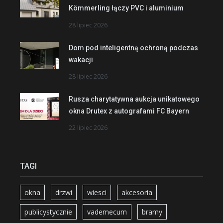
Kömmerling łączy PVC i aluminium
28 lipiec 2026
Dom pod inteligentną ochroną podczas
wakacji
28 lipiec 2026
Rusza charytatywna aukcja unikatowego
okna Drutex z autografami FC Bayern
22 lipiec 2026
TAGI
okna
drzwi
wiesci
akcesoria
publicystycznie
vademecum
bramy