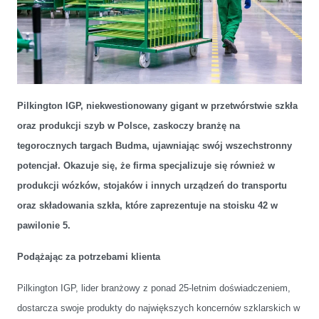
Nie tylko szkło. Pilkington IGP zaprezentuje na Budmie swoje wózki
i regały do transportu i magazynowania szkła
Pilkington IGP, niekwestionowany gigant w przetwórstwie szkła
oraz produkcji szyb w Polsce, zaskoczy branżę na
tegorocznych targach Budma, ujawniając swój wszechstronny
potencjał. Okazuje się, że firma specjalizuje się również w
produkcji wózków, stojaków i innych urządzeń do transportu
oraz składowania szkła, które zaprezentuje na stoisku 42 w
pawilonie 5.
Podążając za potrzebami klienta
Pilkington IGP, lider branżowy z ponad 25-letnim doświadczeniem,
dostarcza swoje produkty do największych koncernów szklarskich w