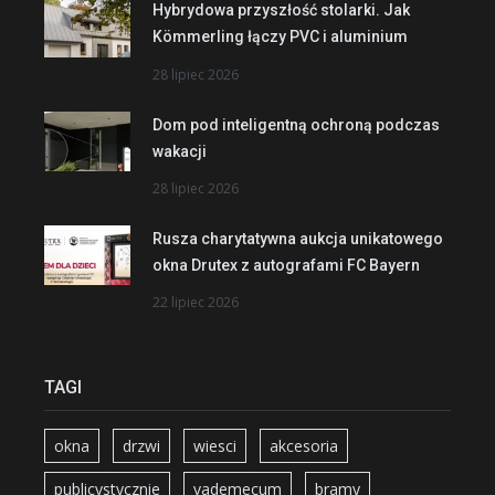
Hybrydowa przyszłość stolarki. Jak
Kömmerling łączy PVC i aluminium
28 lipiec 2026
Dom pod inteligentną ochroną podczas
wakacji
28 lipiec 2026
Rusza charytatywna aukcja unikatowego
okna Drutex z autografami FC Bayern
22 lipiec 2026
TAGI
okna
drzwi
wiesci
akcesoria
publicystycznie
vademecum
bramy