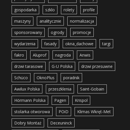
gospodarka
szklo
rolety
profile
maszyny
analitycznie
normalizacja
sponsorowany
ogrody
promocje
wydarzenia
fasady
okna_dachowe
targi
fakro
Aluprof
nagroda
Anwis
drzwi tarasowe
G-U Polska
drzwi przesuwne
Schüco
OknoPlus
poradnik
Awilux Polska
przeszklenia
Saint-Gobain
Hörmann Polska
Pagen
Krispol
stolarka otworowa
POiD
Klimas Wkręt-Met
Dobry Montaż
Deceuninck