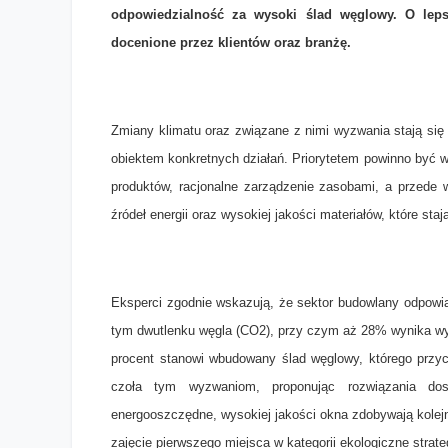
odpowiedzialność za wysoki ślad węglowy. O lepsz
docenione przez klientów oraz branżę.
Zmiany klimatu oraz związane z nimi wyzwania stają się
obiektem konkretnych działań. Priorytetem powinno być 
produktów, racjonalne zarządzenie zasobami, a przede 
źródeł energii oraz wysokiej jakości materiałów, które sta
Eksperci zgodnie wskazują, że sektor budowlany odpowia
tym dwutlenku węgla (CO2), przy czym aż 28% wynika wył
procent stanowi wbudowany ślad węglowy, którego przyc
czoła tym wyzwaniom, proponując rozwiązania dos
energooszczędne, wysokiej jakości okna zdobywają kolej
zajęcie pierwszego miejsca w kategorii ekologiczne strat