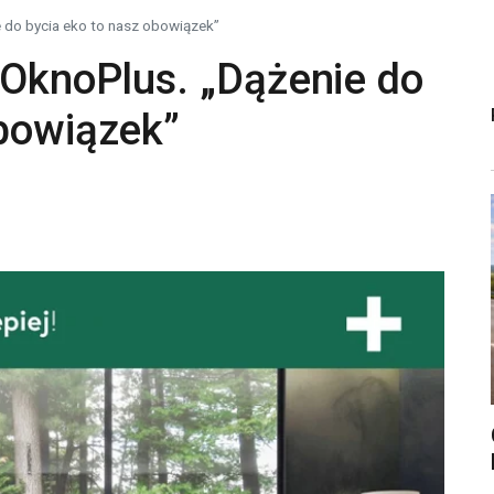
e do bycia eko to nasz obowiązek”
 OknoPlus. „Dążenie do
obowiązek”