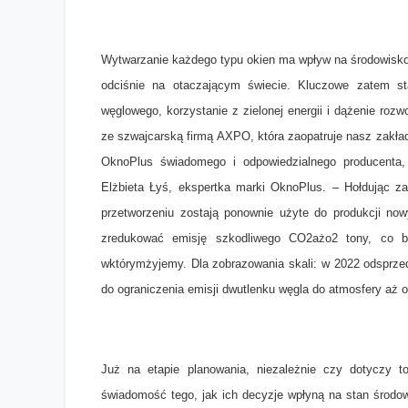
Wytwarzanie każdego typu okien ma wpływ na środowisko n
odciśnie na otaczającym świecie. Kluczowe zatem sta
węglowego, korzystanie z zielonej energii i dążenie ro
ze szwajcarską firmą AXPO, która zaopatruje nasz zakład
OknoPlus świadomego i odpowiedzialnego producenta, 
Elżbieta Łyś, ekspertka marki OknoPlus. – Hołdując z
przetworzeniu zostają ponownie użyte do produkcji now
zredukować emisję szkodliwego CO2ażo2 tony, co bez
wktórymżyjemy. Dla zobrazowania skali: w 2022 odsprzed
do ograniczenia emisji dwutlenku węgla do atmosfery aż o
Już na etapie planowania, niezależnie czy dotyczy t
świadomość tego, jak ich decyzje wpłyną na stan środowi