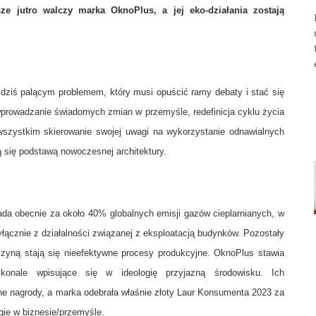
e jutro walczy marka OknoPlus, a jej eko-działania zostają
 dziś palącym problemem, który musi opuścić ramy debaty i stać się
wprowadzanie świadomych zmian w przemyśle, redefinicja cyklu życia
wszystkim skierowanie swojej uwagi na wykorzystanie odnawialnych
ją się podstawą nowoczesnej architektury.
da obecnie za około 40% globalnych emisji gazów cieplarnianych, w
ącznie z działalności związanej z eksploatacją budynków. Pozostały
zyną stają się nieefektywne procesy produkcyjne. OknoPlus stawia
konale wpisujące się w ideologię przyjazną środowisku. Ich
ne nagrody, a marka odebrała właśnie złoty Laur Konsumenta 2023 za
egie w biznesie/przemyśle.