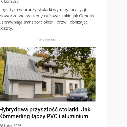
16 luty 2026
Logistyka w branży stolarki wymaga precyzji.
Nowoczesne systemy cyfrowe, takie jak Genetix,
usprawniają transport okien i drzwi, obniżając
koszty.
Koniec promocji
Hybrydowa przyszłość stolarki. Jak
Kömmerling łączy PVC i aluminium
28 lipiec 2026