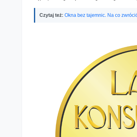
Czytaj też:
Okna bez tajemnic. Na co zwróc