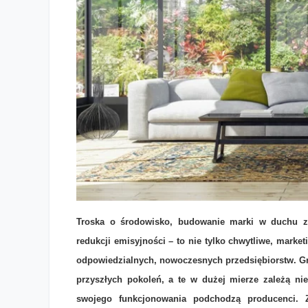
Troska o środowisko, budowanie marki w duchu 
redukcji emisyjności – to nie tylko chwytliwe, mark
Zielona wizja marki OknoPlus. „Dążenie do bycia eko to 
odpowiedzialnych, nowoczesnych przedsiębiorstw. Gra
przyszłych pokoleń, a te w dużej mierze zależą n
swojego funkcjonowania podchodzą producenci. 