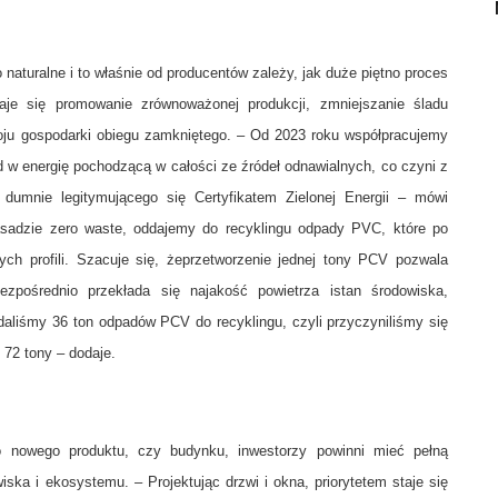
aturalne i to właśnie od producentów zależy, jak duże piętno proces
je się promowanie zrównoważonej produkcji, zmniejszanie śladu
zwoju gospodarki obiegu zamkniętego. – Od 2023 roku współpracujemy
 w energię pochodzącą w całości ze źródeł odnawialnych, co czyni z
dumnie legitymującego się Certyfikatem Zielonej Energii – mówi
asadzie zero waste, oddajemy do recyklingu odpady PVC, które po
ych profili. Szacuje się, żeprzetworzenie jednej tony PCV pozwala
pośrednio przekłada się najakość powietrza istan środowiska,
aliśmy 36 ton odpadów PCV do recyklingu, czyli przyczyniliśmy się
 72 tony – dodaje.
o nowego produktu, czy budynku, inwestorzy powinni mieć pełną
ska i ekosystemu. – Projektując drzwi i okna, priorytetem staje się