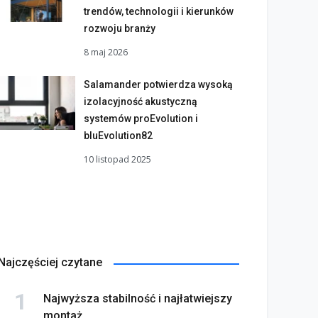
trendów, technologii i kierunków
rozwoju branży
8 maj 2026
Salamander potwierdza wysoką
izolacyjność akustyczną
systemów proEvolution i
bluEvolution82
10 listopad 2025
Najczęściej czytane
Najwyższa stabilność i najłatwiejszy
montaż