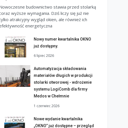
Nowoczesne budownictwo stawia przed stolarką
coraz wyższe wymagania. Dziś liczy się już nie
tylko atrakcyjny wygląd okien, ale również ich
efektywność energetyczna
Nowy numer kwartalnika OKNO
już dostępny.
6 lipiec 2026
Automatyzacja składowania
materiałów długich w produkcji
stolarki otworowej - wdrożenie
systemu LogiComb dla firmy
Medos w Chełmnie
1 czerwiec 2026
Nowe wydanie kwartalnika
„OKNO” już dostępne – przegląd