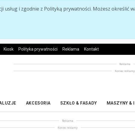
acji usług i zgodnie z Polityką prywatności. Możesz określi
Kiosk
Polityka prywatności
Reklama
Kontakt
Reklama
Koniec reklam
ŻALUZJE
AKCESORIA
SZKŁO & FASADY
MASZYNY & 
Reklama
Koniec reklamy