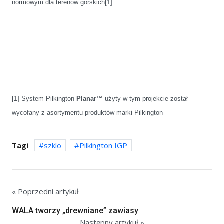
normowym dla terenów górskich
[1]
.
[1]
System Pilkington
Planar™
użyty w tym projekcie został
wycofany z asortymentu produktów marki Pilkington
Tagi
szklo
Pilkington IGP
« Poprzedni artykuł
WALA tworzy „drewniane” zawiasy
Następny artykuł »