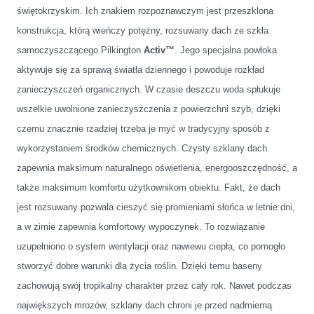
świętokrzyskim. Ich znakiem rozpoznawczym jest przeszklona
konstrukcja, którą wieńczy potężny, rozsuwany dach ze szkła
samoczyszczącego Pilkington
Activ™
. Jego specjalna powłoka
aktywuje się za sprawą światła dziennego i powoduje rozkład
zanieczyszczeń organicznych. W czasie deszczu woda spłukuje
wszelkie uwolnione zanieczyszczenia z powierzchni szyb, dzięki
czemu znacznie rzadziej trzeba je myć w tradycyjny sposób z
wykorzystaniem środków chemicznych. Czysty szklany dach
zapewnia maksimum naturalnego oświetlenia, energooszczędność, a
także maksimum komfortu użytkownikom obiektu. Fakt, że dach
jest rozsuwany pozwala cieszyć się promieniami słońca w letnie dni,
a w zimie zapewnia komfortowy wypoczynek. To rozwiązanie
uzupełniono o system wentylacji oraz nawiewu ciepła, co pomogło
stworzyć dobre warunki dla życia roślin. Dzięki temu baseny
zachowują swój tropikalny charakter przez cały rok. Nawet podczas
największych mrozów, szklany dach chroni je przed nadmierną