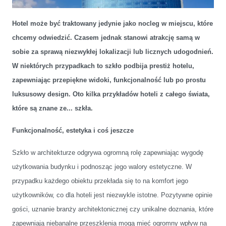
Hotel może być traktowany jedynie jako nocleg w miejscu, które
chcemy odwiedzić. Czasem jednak stanowi atrakcję samą w
sobie za sprawą niezwykłej lokalizacji lub licznych udogodnień.
W niektórych przypadkach to szkło podbija prestiż hotelu,
Hotele znane ze…szkła
zapewniając przepiękne widoki, funkcjonalność lub po prostu
luksusowy design. Oto kilka przykładów hoteli z całego świata,
które są znane ze... szkła.
Funkcjonalność, estetyka i coś jeszcze
Szkło w architekturze odgrywa ogromną rolę zapewniając wygodę
użytkowania budynku i podnosząc jego walory estetyczne. W
przypadku każdego obiektu przekłada się to na komfort jego
użytkowników, co dla hoteli jest niezwykle istotne. Pozytywne opinie
gości, uznanie branży architektonicznej czy unikalne doznania, które
zapewniają niebanalne przeszklenia mogą mieć ogromny wpływ na