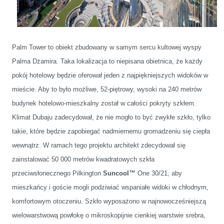
Palm Tower to obiekt zbudowany w samym sercu kultowej wyspy
Palma Dżamira. Taka lokalizacja to niepisana obietnica, że każdy
pokój hotelowy będzie oferował jeden z najpiękniejszych widoków w
mieście. Aby to było możliwe, 52-piętrowy, wysoki na 240 metrów
budynek hotelowo-mieszkalny został w całości pokryty szkłem.
Klimat Dubaju zadecydował, że nie mogło to być zwykłe szkło, tylko
takie, które będzie zapobiegać nadmiernemu gromadzeniu się ciepła
wewnątrz. W ramach tego projektu architekt zdecydował się
zainstalować 50 000 metrów kwadratowych szkła
przeciwsłonecznego Pilkington
Suncool™
One 30/21, aby
mieszkańcy i goście mogli podziwiać wspaniałe widoki w chłodnym,
komfortowym otoczeniu. Szkło wyposażono w najnowocześniejszą
wielowarstwową powłokę o mikroskopijnie cienkiej warstwie srebra,