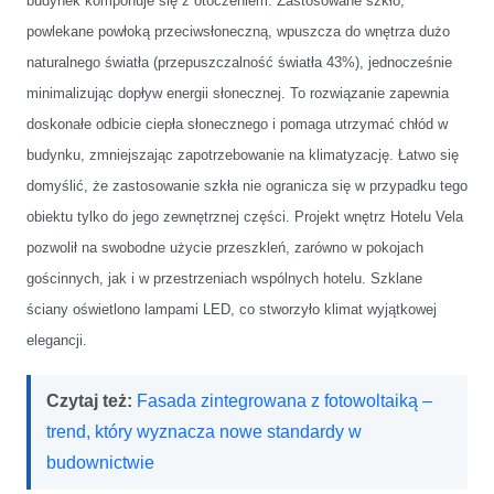
budynek komponuje się z otoczeniem. Zastosowane szkło,
powlekane powłoką przeciwsłoneczną, wpuszcza do wnętrza dużo
naturalnego światła (przepuszczalność światła 43%), jednocześnie
minimalizując dopływ energii słonecznej. To rozwiązanie zapewnia
doskonałe odbicie ciepła słonecznego i pomaga utrzymać chłód w
budynku, zmniejszając zapotrzebowanie na klimatyzację. Łatwo się
domyślić, że zastosowanie szkła nie ogranicza się w przypadku tego
obiektu tylko do jego zewnętrznej części. Projekt wnętrz Hotelu Vela
pozwolił na swobodne użycie przeszkleń, zarówno w pokojach
gościnnych, jak i w przestrzeniach wspólnych hotelu. Szklane
ściany oświetlono lampami LED, co stworzyło klimat wyjątkowej
elegancji.
Czytaj też:
Fasada zintegrowana z fotowoltaiką –
trend, który wyznacza nowe standardy w
budownictwie