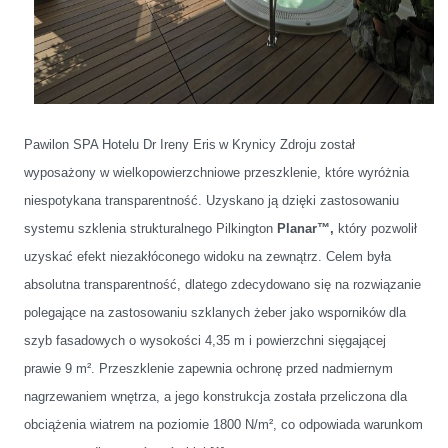
Pawilon SPA
Hotelu Dr Ireny Eris
w Krynicy Zdroju został
wyposażony w wielkopowierzchniowe przeszklenie, które wyróżnia
niespotykana transparentność. Uzyskano ją dzięki zastosowaniu
systemu szklenia strukturalnego Pilkington
Planar™,
który pozwolił
uzyskać efekt niezakłóconego widoku na zewnątrz. Celem była
absolutna transparentność, dlatego zdecydowano się na rozwiązanie
polegające na zastosowaniu szklanych żeber jako wsporników dla
szyb fasadowych o wysokości 4,35 m i powierzchni sięgającej
prawie 9 m². Przeszklenie zapewnia ochronę przed nadmiernym
nagrzewaniem wnętrza, a jego konstrukcja została przeliczona dla
obciążenia wiatrem na poziomie 1800 N/m², co odpowiada warunkom