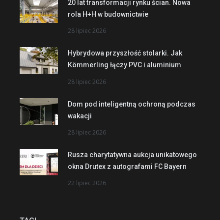
20 lat transformacji rynku ścian. Nowa
rola H+H w budownictwie
28 lipiec 2026
Hybrydowa przyszłość stolarki. Jak
Kömmerling łączy PVC i aluminium
28 lipiec 2026
Dom pod inteligentną ochroną podczas
wakacji
28 lipiec 2026
Rusza charytatywna aukcja unikatowego
okna Drutex z autografami FC Bayern
22 lipiec 2026