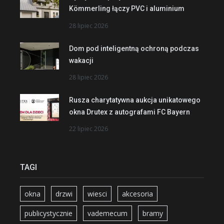
Kömmerling łączy PVC i aluminium
28 lipiec 2026
Dom pod inteligentną ochroną podczas
wakacji
28 lipiec 2026
Rusza charytatywna aukcja unikatowego
okna Drutex z autografami FC Bayern
22 lipiec 2026
TAGI
okna
drzwi
wiesci
akcesoria
publicystycznie
vademecum
bramy