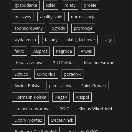
gospodarka
szklo
rolety
profile
maszyny
analitycznie
normalizacja
sponsorowany
ogrody
promocje
wydarzenia
fasady
okna_dachowe
targi
fakro
Aluprof
nagroda
Anwis
drzwi tarasowe
G-U Polska
drzwi przesuwne
Schüco
OknoPlus
poradnik
Awilux Polska
przeszklenia
Saint-Gobain
Hörmann Polska
Pagen
Krispol
stolarka otworowa
POiD
Klimas Wkręt-Met
Dobry Montaż
Deceuninck
Budujesz Dla Pokoleń
kwartalnik OKNO