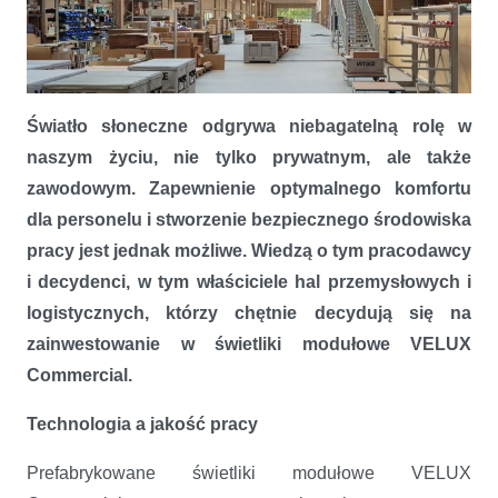
Światło słoneczne odgrywa niebagatelną rolę w
naszym życiu, nie tylko prywatnym, ale także
Świetliki modułowe w halach przemysłowych, czyli przyjazne
środowisko pracy
zawodowym. Zapewnienie optymalnego komfortu
dla personelu i stworzenie bezpiecznego środowiska
pracy jest jednak możliwe. Wiedzą o tym pracodawcy
i decydenci, w tym właściciele hal przemysłowych i
logistycznych, którzy chętnie decydują się na
zainwestowanie w świetliki modułowe VELUX
Commercial.
Technologia a jakość pracy
Prefabrykowane świetliki modułowe VELUX