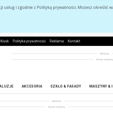
acji usług i zgodnie z Polityką prywatności. Możesz określi
Kiosk
Polityka prywatności
Reklama
Kontakt
Reklama
Koniec reklam
ŻALUZJE
AKCESORIA
SZKŁO & FASADY
MASZYNY & 
Reklama
Koniec reklamy