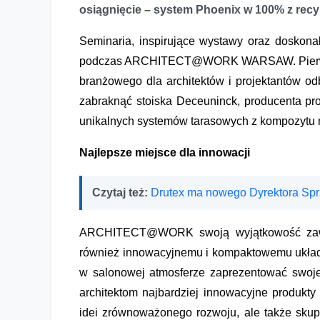
osiągnięcie – system Phoenix w 100% z recy
Seminaria, inspirujące wystawy oraz doskon
podczas ARCHITECT@WORK WARSAW. Pierwsza
branżowego dla architektów i projektantów odb
zabraknąć stoiska Deceuninck, producenta pro
unikalnych systemów tarasowych z kompozytu 
Najlepsze miejsce dla innowacji
Czytaj też:
Drutex ma nowego Dyrektora Sp
ARCHITECT@WORK swoją wyjątkowość zawdz
również innowacyjnemu i kompaktowemu układ
w salonowej atmosferze zaprezentować swoje 
architektom najbardziej innowacyjne produkty
idei zrównoważonego rozwoju, ale także sku