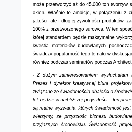
może przetworzyć aż do 45.000 ton tworzyw sz
okien. Właśnie te ambicje, w połączeniu z 
jakości, ale i długiej żywotności produktów, 
100% z przetworzonego surowca. W ten sposób
której standardem będzie maksymalne wykorzy
kwestia materiałów budowlanych pochodzą
świadczy popularność tego tematu w dyskusjac
również podczas seminariów podczas Archite
-
Z dużym zainteresowaniem wysłuchałam wy
Prezes i dyrektor kreatywnej biura projekt
związane ze świadomością dbałości o środowis
tak będzie w najbliższej przyszłości – ten proc
są realne wyzwania, których świadomość jest
wierzymy, że przyszłość biznesu budowlane
przyjaznych środowisku. Świadomość proje