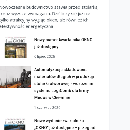
Nowoczesne budownictwo stawia przed stolarką
coraz wyższe wymagania. Dziś liczy się już nie
tylko atrakcyjny wygląd okien, ale również ich
efektywność energetyczna
Nowy numer kwartalnika OKNO
już dostępny.
6 lipiec 2026
Automatyzacja składowania
materiałów długich w produkcji
stolarki otworowej - wdrożenie
systemu LogiComb dla firmy
Medos w Chełmnie
1 czerwiec 2026
Nowe wydanie kwartalnika
„OKNO” już dostępne – przegląd