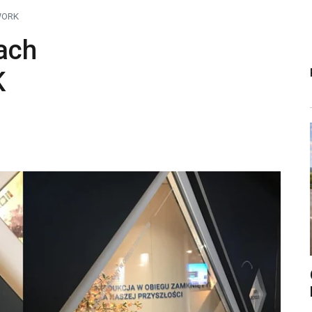
WORK
ach
K