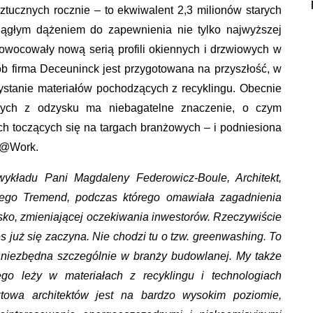
tucznych rocznie – to ekwiwalent 2,3 milionów starych
ciągłym dążeniem do zapewnienia nie tylko najwyższej
zaowocowały nową serią profili okiennych i drzwiowych w
 firma Deceuninck jest przygotowana na przyszłość, w
stanie materiałów pochodzących z recyklingu. Obecnie
cych z odzysku ma niebagatelne znaczenie, o czym
h toczących się na targach branżowych – i podniesiona
ct@Work.
kładu Pani Magdaleny Federowicz-Boule, Architekt,
owego Tremend, podczas którego omawiała zagadnienia
ko, zmieniającej oczekiwania inwestorów. Rzeczywiście
es już się zaczyna. Nie chodzi tu o tzw. greenwashing. To
 niezbędna szczególnie w branży budowlanej. My także
go leży w materiałach z recyklingu i technologiach
ktowa architektów jest na bardzo wysokim poziomie,