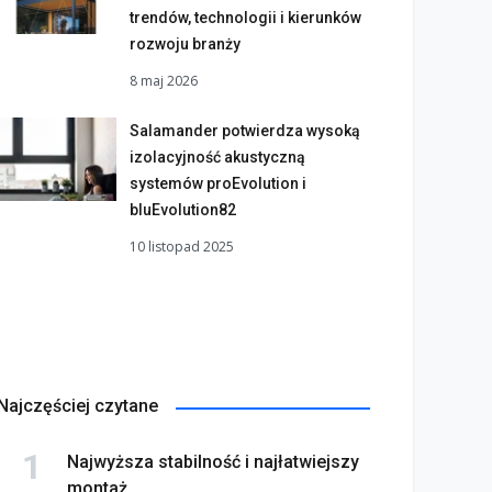
trendów, technologii i kierunków
rozwoju branży
8 maj 2026
Salamander potwierdza wysoką
izolacyjność akustyczną
systemów proEvolution i
bluEvolution82
10 listopad 2025
Najczęściej czytane
Najwyższa stabilność i najłatwiejszy
montaż