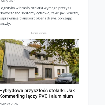
16 luty 2026
Logistyka w branży stolarki wymaga precyzji.
Nowoczesne systemy cyfrowe, takie jak Genetix,
usprawniają transport okien i drzwi, obniżając
koszty.
Koniec promocji
Hybrydowa przyszłość stolarki. Jak
Kömmerling łączy PVC i aluminium
28 lipiec 2026