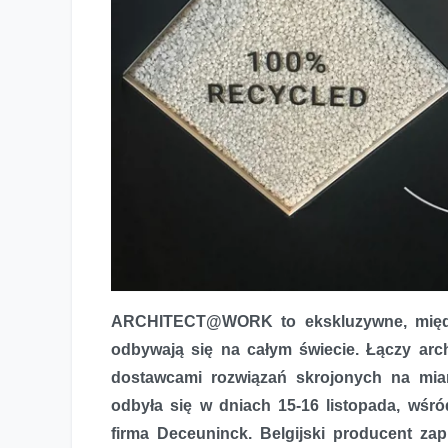
Deceuninck na targach ARCHITECT@WORK
ARCHITECT@WORK to ekskluzywne, międz
odbywają się na całym świecie. Łączy arch
dostawcami rozwiązań skrojonych na miarę
odbyła się w dniach 15-16 listopada, wśr
firma Deceuninck. Belgijski producent za