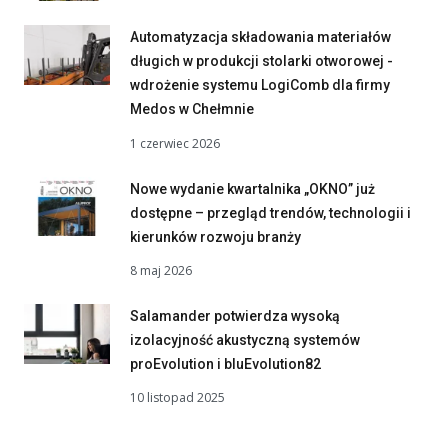
Automatyzacja składowania materiałów
długich w produkcji stolarki otworowej -
wdrożenie systemu LogiComb dla firmy
Medos w Chełmnie
1 czerwiec 2026
Nowe wydanie kwartalnika „OKNO” już
dostępne – przegląd trendów, technologii i
kierunków rozwoju branży
8 maj 2026
Salamander potwierdza wysoką
izolacyjność akustyczną systemów
proEvolution i bluEvolution82
10 listopad 2025