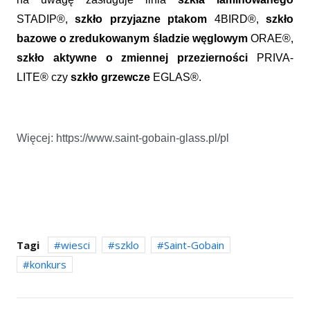
STADIP®,
szkło przyjazne ptakom
4BIRD®,
szkło
bazowe o zredukowanym śladzie węglowym
ORAE®,
s
zkło aktywne o zmiennej przezierności
PRIVA-
LITE® czy
szkło grzewcze
EGLAS®.
Więcej: https://www.saint-gobain-glass.pl/pl
Tagi
wiesci
szklo
Saint-Gobain
konkurs