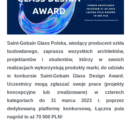
Saint-Gobain Glass Polska, wiodący producent szkła
Szkło zauważalnie niezauważalne. Wystartował konkurs dla
budowlanego, zaprasza
wszystkich architektów,
architektów, projektantów i studentów
projektantów i studentów, którzy w swoich
realizacjach wykorzystują produkty marki, do udziału
w konkursie Saint-Gobain Glass Design Award.
Uczestnicy mogą zgłaszać swoje prace (projekty
koncepcyjne lub zrealizowane) w czterech
kategoriach do 31 marca 2023 r. poprzez
dedykowaną platformę konkursową. Łączna pula
nagród to aż 70 000 PLN!