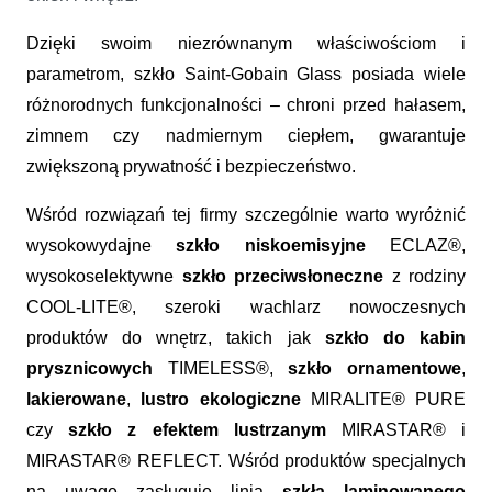
Dzięki swoim niezrównanym właściwościom i
parametrom, szkło Saint-Gobain Glass posiada wiele
różnorodnych funkcjonalności – chroni przed hałasem,
zimnem czy nadmiernym ciepłem, gwarantuje
zwiększoną prywatność i bezpieczeństwo.
Wśród rozwiązań tej firmy szczególnie warto wyróżnić
wysokowydajne
szkło niskoemisyjne
ECLAZ®,
wysokoselektywne
szkło przeciwsłoneczne
z rodziny
COOL-LITE®, szeroki wachlarz nowoczesnych
produktów do wnętrz, takich jak
szkło do kabin
prysznicowych
TIMELESS®,
szkło ornamentowe
,
lakierowane
,
lustro ekologiczne
MIRALITE® PURE
czy
szkło z efektem lustrzanym
MIRASTAR® i
MIRASTAR® REFLECT. Wśród produktów specjalnych
na uwagę zasługuje linia
szkła laminowanego