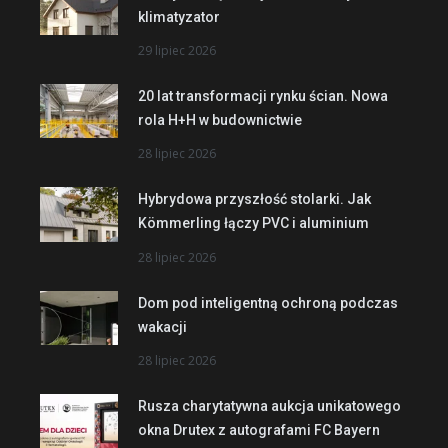
klimatyzator
29 lipiec 2026
20 lat transformacji rynku ścian. Nowa
rola H+H w budownictwie
28 lipiec 2026
Hybrydowa przyszłość stolarki. Jak
Kömmerling łączy PVC i aluminium
28 lipiec 2026
Dom pod inteligentną ochroną podczas
wakacji
28 lipiec 2026
Rusza charytatywna aukcja unikatowego
okna Drutex z autografami FC Bayern