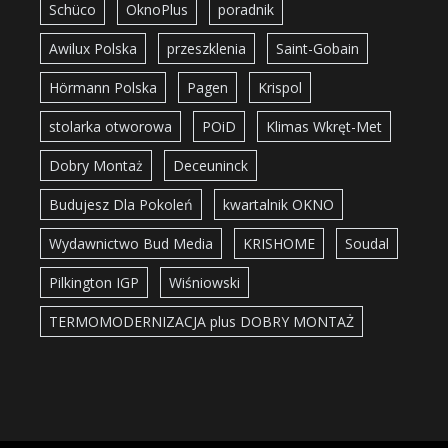
Schüco
OknoPlus
poradnik
Awilux Polska
przeszklenia
Saint-Gobain
Hörmann Polska
Pagen
Krispol
stolarka otworowa
POiD
Klimas Wkręt-Met
Dobry Montaż
Deceuninck
Budujesz Dla Pokoleń
kwartalnik OKNO
Wydawnictwo Bud Media
KRISHOME
Soudal
Pilkington IGP
Wiśniowski
TERMOMODERNIZACJA plus DOBRY MONTAŻ