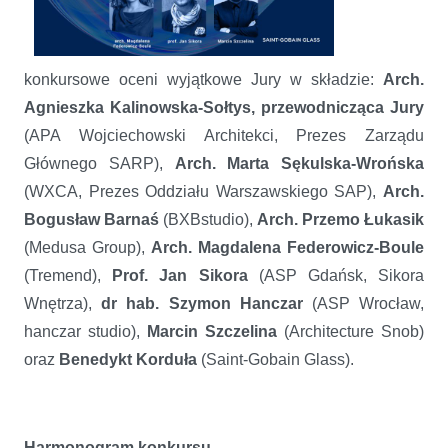
konkursowe oceni wyjątkowe Jury w składzie:
Arch.
Agnieszka Kalinowska-Sołtys, przewodnicząca Jury
(APA Wojciechowski Architekci, Prezes Zarządu
Głównego SARP),
Arch. Marta Sękulska-Wrońska
(WXCA, Prezes Oddziału Warszawskiego SAP),
Arch.
Bogusław Barnaś
(BXBstudio),
Arch. Przemo Łukasik
(Medusa Group),
Arch. Magdalena Federowicz-Boule
(Tremend),
Prof. Jan Sikora
(ASP Gdańsk, Sikora
Wnętrza),
dr hab. Szymon Hanczar
(ASP Wrocław,
hanczar studio),
Marcin Szczelina
(Architecture Snob)
oraz
Benedykt Korduła
(Saint-Gobain Glass).
Harmonogram konkursu