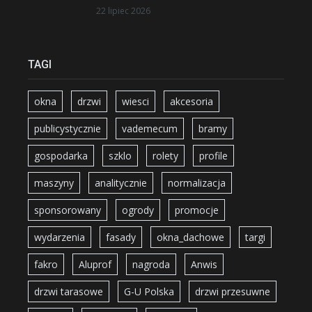
22 lipiec 2026
TAGI
okna
drzwi
wiesci
akcesoria
publicystycznie
vademecum
bramy
gospodarka
szklo
rolety
profile
maszyny
analitycznie
normalizacja
sponsorowany
ogrody
promocje
wydarzenia
fasady
okna_dachowe
targi
fakro
Aluprof
nagroda
Anwis
drzwi tarasowe
G-U Polska
drzwi przesuwne