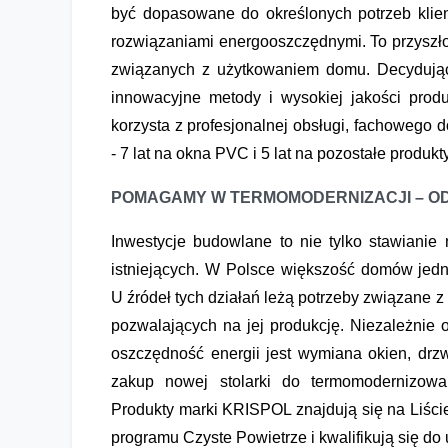
być dopasowane do określonych potrzeb klien
rozwiązaniami energooszczędnymi. To przyszł
związanych z użytkowaniem domu. Decydując
innowacyjne metody i wysokiej jakości prod
korzysta z profesjonalnej obsługi, fachowego 
- 7 lat na okna PVC i 5 lat na pozostałe produkty
POMAGAMY W TERMOMODERNIZACJI – O
Inwestycje budowlane to nie tylko stawiani
istniejących. W Polsce większość domów jed
U źródeł tych działań leżą potrzeby związane z
pozwalających na jej produkcję. Niezależnie 
oszczędność energii jest wymiana okien, drz
zakup nowej stolarki do termomodernizow
Produkty marki KRISPOL znajdują się na Liści
programu Czyste Powietrze i kwalifikują się do