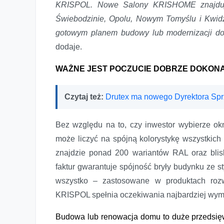
KRISPOL. Nowe Salony KRISHOME znajduj
Świebodzinie, Opolu, Nowym Tomyślu i Kwidzy
gotowym planem budowy lub modernizacji dom
dodaje.
WAŻNE JEST POCZUCIE DOBRZE DOKO
Czytaj też:
Drutex ma nowego Dyrektora Sp
Bez względu na to, czy inwestor wybierze ok
może liczyć na spójną kolorystykę wszystkich
znajdzie ponad 200 wariantów RAL oraz blisko
faktur gwarantuje spójność bryły budynku ze s
wszystko – zastosowane w produktach rozwi
KRISPOL spełnia oczekiwania najbardziej wym
Budowa lub renowacja domu to duże przedsię