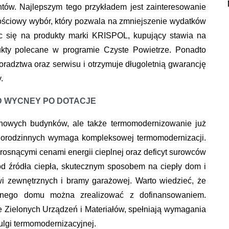
tów. Najlepszym tego przykładem jest zainteresowanie
ościowy wybór, który pozwala na zmniejszenie wydatków
 się na produkty marki KRISPOL, kupujący stawia na
ukty polecane w programie Czyste Powietrze. Ponadto
doradztwa oraz serwisu i otrzymuje długoletnią gwarancję
.
D WYCNEY PO DOTACJE
e nowych budynków, ale także termomodernizowanie już
norodzinnych wymaga kompleksowej termomodernizacji.
 rosnącymi cenami energii cieplnej oraz deficyt surowców
od źródła ciepła, skutecznym sposobem na ciepły dom i
wi zewnętrznych i bramy garażowej. Warto wiedzieć, że
anego domu można zrealizować z dofinansowaniem.
e Zielonych Urządzeń i Materiałów, spełniają wymagania
 ulgi termomodernizacyjnej.