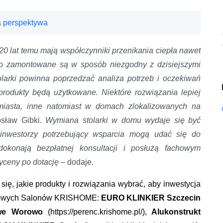
 perspektywa
 lat temu mają współczynniki przenikania ciepła nawet
sto zamontowane są w sposób niezgodny z dzisiejszymi
larki powinna poprzedzać analiza potrzeb i oczekiwań
 produkty będą użytkowane. Niektóre rozwiązania lepiej
asta, inne natomiast w domach zlokalizowanych na
sław Gibki.
Wymiana stolarki w domu wydaje się być
 inwestorzy potrzebujący wsparcia mogą udać się do
konają bezpłatnej konsultacji i posłużą fachowym
wyceny po dotację
– dodaje.
ę, jakie produkty i rozwiązania wybrać, aby inwestycja
z nowych Salonów KRISHOME:
EURO KLINKIER Szczecin
we Worowo
(https://perenc.krishome.pl/),
Alukonstrukt