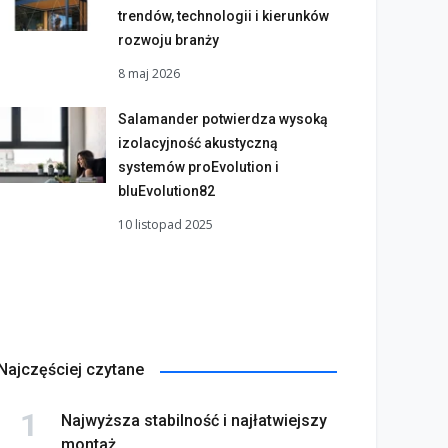
trendów, technologii i kierunków
rozwoju branży
8 maj 2026
Salamander potwierdza wysoką
izolacyjność akustyczną
systemów proEvolution i
bluEvolution82
10 listopad 2025
Najczęściej czytane
Najwyższa stabilność i najłatwiejszy
montaż