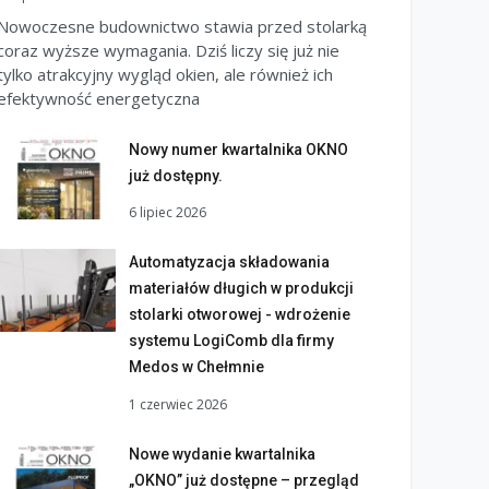
Nowoczesne budownictwo stawia przed stolarką
coraz wyższe wymagania. Dziś liczy się już nie
tylko atrakcyjny wygląd okien, ale również ich
efektywność energetyczna
Nowy numer kwartalnika OKNO
już dostępny.
6 lipiec 2026
Automatyzacja składowania
materiałów długich w produkcji
stolarki otworowej - wdrożenie
systemu LogiComb dla firmy
Medos w Chełmnie
1 czerwiec 2026
Nowe wydanie kwartalnika
„OKNO” już dostępne – przegląd