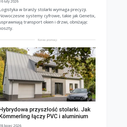
16 luty 2026
Logistyka w branży stolarki wymaga precyzji.
Nowoczesne systemy cyfrowe, takie jak Genetix,
usprawniają transport okien i drzwi, obniżając
koszty.
Koniec promocji
Hybrydowa przyszłość stolarki. Jak
Kömmerling łączy PVC i aluminium
28 lipiec 2026