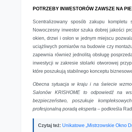
POTRZEBY INWESTORÓW ZAWSZE NA PI
Scentralizowany sposób zakupu kompletu s
Nowoczesny inwestor szuka dobrej jakości pr
okien, drzwi i osłon w jednym miejscu pozwala
uciążliwych pomiarów na budowie czy montażu
zapewnia również jednolitą obsługę posprzed
inwestycji w zakresie stolarki otworowej przy
które poszukują stabilnego konceptu biznesow
Obecna sytuacja w kraju i na świecie wzmoc
Salonów KRISHOME to odpowiedź na wszys
bezpieczeństwo, poszukuje kompleksowyc
profesjonalną poradą eksperta
– podkreśla Rad
Czytaj też:
Unikatowe „Mistrzowskie Okno Dru