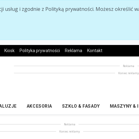
acji usług i zgodnie z Polityką prywatności. Możesz określi
Kiosk
Polityka prywatności
Reklama
Kontakt
Reklama
Koniec reklam
ŻALUZJE
AKCESORIA
SZKŁO & FASADY
MASZYNY & 
Reklama
Koniec reklamy