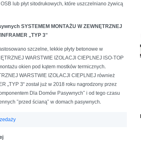
OSB lub płyt sitodrukowych, które uszczelniano żywicą
w pasywnych SYSTEMEM MONTAŻU W ZEWNĘTRZNEJ
WINFRAMER „TYP 3“
stosowano szczelne, lekkie płyty betonowe w
ĘTRZNEJ WARSTWIE IZOLACJI CIEPLNEJ ISO-TOP
ntażu okien pod kątem mostków termicznych.
ZNEJ WARSTWIE IZOLACJI CIEPLNEJ również
„TYP 3“ został już w 2018 roku nagrodzony przez
Komponentem Dla Domów Pasywnych" i od tego czasu
ennych "przed ścianą" w domach pasywnych.
rzedaży
ej