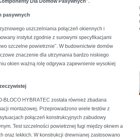
ne Komponenty Dla Domów Pasywnych".
ch pasywnych
zyznowego uszczelniania połączeń okiennych i
owany instytut zgodnie z surowymi specyfikacjami
mowo szczelne powietrznie". W budownictwie domów
zowe znaczenie dla utrzymania bardzo niskiego
niu okien ważną rolę odgrywa zapewnienie wysokiej
zeczywistej
 ISO-BLOCO HYBRATEC została również zbadana
tuacji montażowej. Przeprowadzono wiele testów z
 sytuacjach połączeń konstrukcyjnych zabudowy
nym. Test szczelności powietrznej fugi między oknem a
 oraz lekkich. W konstrukcji drewnianej zastosowano