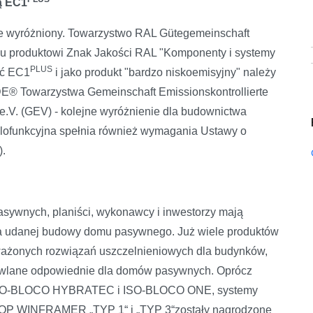
ą EC1
 wyróżniony. Towarzystwo RAL Gütegemeinschaft
u produktowi Znak Jakości RAL "Komponenty i systemy
PLUS
ęć EC1
i jako produkt "bardzo niskoemisyjny" należy
DE® Towarzystwa Gemeinschaft Emissionskontrollierte
 e.V. (GEV) - kolejne wyróżnienie dla budownictwa
elofunkcyjna spełnia również wymagania Ustawy o
).
sywnych, planiści, wykonawcy i inwestorzy mają
a udanej budowy domu pasywnego. Już wiele produktów
ażonych rozwiązań uszczelnieniowych dla budynków,
dowlane odpowiednie dla domów pasywnych. Oprócz
gi ISO-BLOCO HYBRATEC i ISO-BLOCO ONE, systemy
-TOP WINFRAMER „TYP 1“ i „TYP 3“zostały nagrodzone