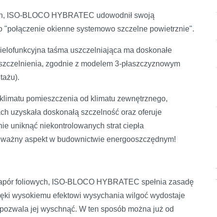
nych, ISO-BLOCO HYBRATEC udowodnił swoją
"połączenie okienne systemowo szczelne powietrznie".
elofunkcyjna taśma uszczelniająca ma doskonałe
uszczelnienia, zgodnie z modelem 3-płaszczyznowym
tażu).
 klimatu pomieszczenia od klimatu zewnętrznego,
ch uzyskała doskonałą szczelność oraz oferuje
ie uniknąć niekontrolowanych strat ciepła
– ważny aspekt w budownictwie energooszczędnym!
ci zapór foliowych, ISO-BLOCO HYBRATEC spełnia zasadę
zięki wysokiemu efektowi wysychania wilgoć wydostaje
i pozwala jej wyschnąć. W ten sposób można już od