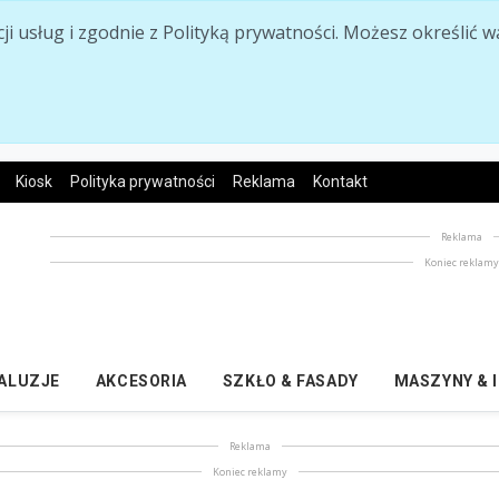
acji usług i zgodnie z Polityką prywatności. Możesz określi
Kiosk
Polityka prywatności
Reklama
Kontakt
Reklama
Koniec reklam
ŻALUZJE
AKCESORIA
SZKŁO & FASADY
MASZYNY & 
Reklama
Koniec reklamy