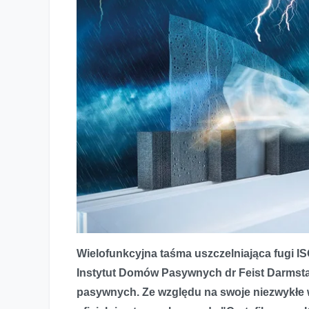
Wielofunkcyjna taśma uszczelniająca fugi
Taśma wielofunkcyjna ISO-BLOCO HYBRATEC z certyfi
Instytut Domów Pasywnych dr Feist Darmst
pasywnych. Ze względu na swoje niezwykł