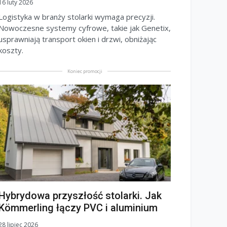
16 luty 2026
Logistyka w branży stolarki wymaga precyzji.
Nowoczesne systemy cyfrowe, takie jak Genetix,
usprawniają transport okien i drzwi, obniżając
koszty.
Koniec promocji
Hybrydowa przyszłość stolarki. Jak
Kömmerling łączy PVC i aluminium
28 lipiec 2026