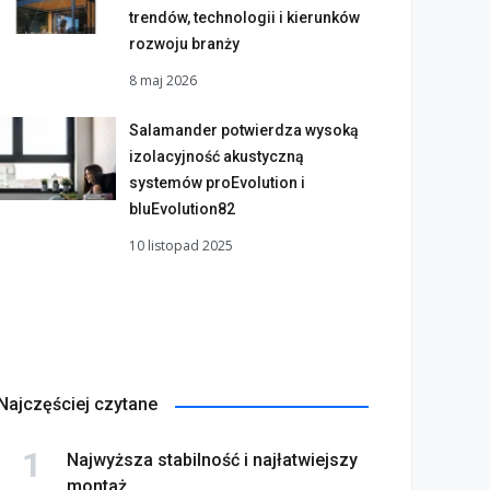
trendów, technologii i kierunków
rozwoju branży
8 maj 2026
Salamander potwierdza wysoką
izolacyjność akustyczną
systemów proEvolution i
bluEvolution82
10 listopad 2025
Najczęściej czytane
Najwyższa stabilność i najłatwiejszy
montaż