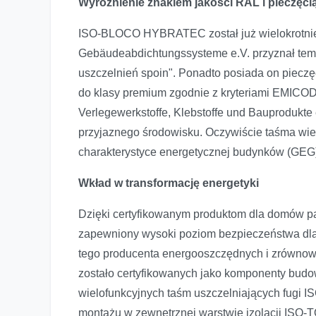
Wyróżnienie znakiem jakości RAL i pieczęci
ISO-BLOCO HYBRATEC został już wielokrotnie
Gebäudeabdichtungssysteme e.V. przyznał tem
uszczelnień spoin". Ponadto posiada on piecz
do klasy premium zgodnie z kryteriami EMICO
Verlegewerkstoffe, Klebstoffe und Bauprodukte
przyjaznego środowisku. Oczywiście taśma wi
charakterystyce energetycznej budynków (GEG
Wkład w transformację energetyki
Dzięki certyfikowanym produktom dla domów pa
zapewniony wysoki poziom bezpieczeństwa dl
tego producenta energooszczędnych i zrównow
zostało certyfikowanych jako komponenty bu
wielofunkcyjnych taśm uszczelniających fu
montażu w zewnętrznej warstwie izolacji ISO