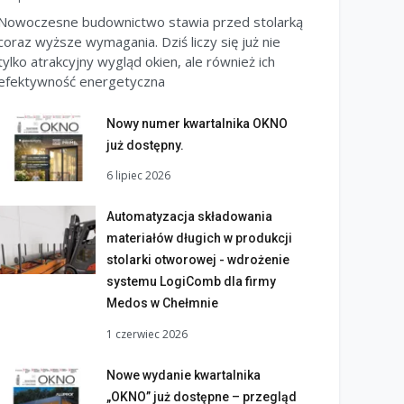
Nowoczesne budownictwo stawia przed stolarką
coraz wyższe wymagania. Dziś liczy się już nie
tylko atrakcyjny wygląd okien, ale również ich
efektywność energetyczna
Nowy numer kwartalnika OKNO
już dostępny.
6 lipiec 2026
Automatyzacja składowania
materiałów długich w produkcji
stolarki otworowej - wdrożenie
systemu LogiComb dla firmy
Medos w Chełmnie
1 czerwiec 2026
Nowe wydanie kwartalnika
„OKNO” już dostępne – przegląd