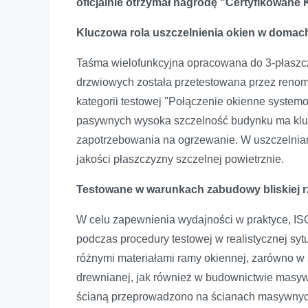
oficjalnie otrzymał nagrodę "Certyfikowa
Kluczowa rola uszczelnienia okien w doma
Taśma wielofunkcyjna opracowana do 3-płaszc
drzwiowych została przetestowana przez renom
kategorii testowej "Połączenie okienne syste
pasywnych wysoka szczelność budynku ma kluc
zapotrzebowania na ogrzewanie. W uszczelnia
jakości płaszczyzny szczelnej powietrznie.
Testowane w warunkach zabudowy bliskiej r
W celu zapewnienia wydajności w praktyce,
podczas procedury testowej w realistycznej sy
różnymi materiałami ramy okiennej, zarówno w
drewnianej, jak również w budownictwie masyw
ścianą przeprowadzono na ścianach masywnych