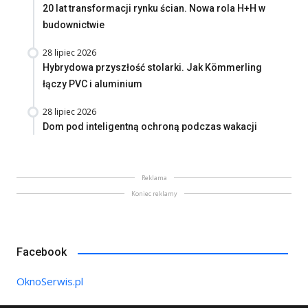
20 lat transformacji rynku ścian. Nowa rola H+H w
budownictwie
28 lipiec 2026
Hybrydowa przyszłość stolarki. Jak Kömmerling
łączy PVC i aluminium
28 lipiec 2026
Dom pod inteligentną ochroną podczas wakacji
Reklama
Koniec reklamy
Facebook
OknoSerwis.pl