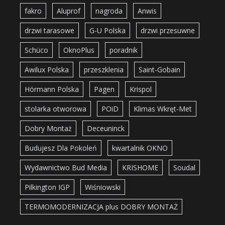
fakro
Aluprof
nagroda
Anwis
drzwi tarasowe
G-U Polska
drzwi przesuwne
Schüco
OknoPlus
poradnik
Awilux Polska
przeszklenia
Saint-Gobain
Hörmann Polska
Pagen
Krispol
stolarka otworowa
POiD
Klimas Wkręt-Met
Dobry Montaż
Deceuninck
Budujesz Dla Pokoleń
kwartalnik OKNO
Wydawnictwo Bud Media
KRISHOME
Soudal
Pilkington IGP
Wiśniowski
TERMOMODERNIZACJA plus DOBRY MONTAŻ