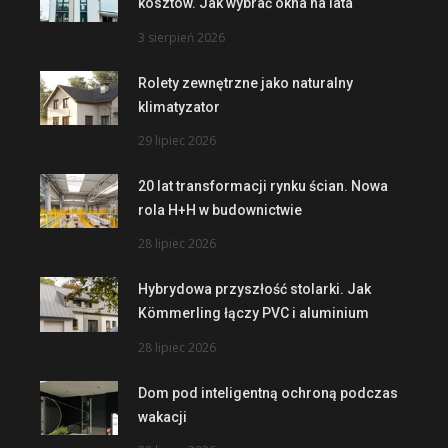
kosztów. Jak wybrać okna na lata
3 sierpień 2026
Rolety zewnętrzne jako naturalny
klimatyzator
29 lipiec 2026
20 lat transformacji rynku ścian. Nowa
rola H+H w budownictwie
28 lipiec 2026
Hybrydowa przyszłość stolarki. Jak
Kömmerling łączy PVC i aluminium
28 lipiec 2026
Dom pod inteligentną ochroną podczas
wakacji