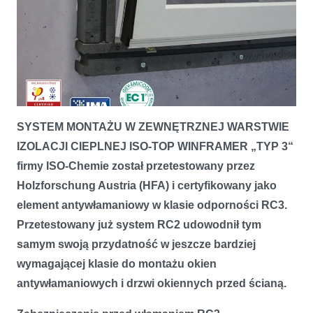
SYSTEM MONTAŻU W ZEWNĘTRZNEJ WARSTWIE
Ochrona antywłamaniowa RC3 z systemem montażu w zewnętrznej
warstwie izolacji cieplnej ISO-TOP WINFRAMER „TYP 3“
IZOLACJI CIEPLNEJ ISO-TOP WINFRAMER „TYP 3“
firmy ISO-Chemie został przetestowany przez
Holzforschung Austria (HFA) i certyfikowany jako
element antywłamaniowy w klasie odporności RC3.
Przetestowany już system RC2 udowodnił tym
samym swoją przydatność w jeszcze bardziej
wymagającej klasie do montażu okien
antywłamaniowych i drzwi okiennych przed ścianą.