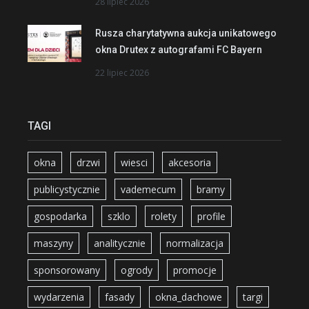
28 lipiec 2026
Rusza charytatywna aukcja unikatowego
okna Drutex z autografami FC Bayern
22 lipiec 2026
TAGI
okna
drzwi
wiesci
akcesoria
publicystycznie
vademecum
bramy
gospodarka
szklo
rolety
profile
maszyny
analitycznie
normalizacja
sponsorowany
ogrody
promocje
wydarzenia
fasady
okna_dachowe
targi