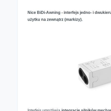
Nice BiDi-Awning - interfejs jedno- i dwuki
użytku na zewnątrz (markizy).
Interfejs umożliwia
integrację silników mech