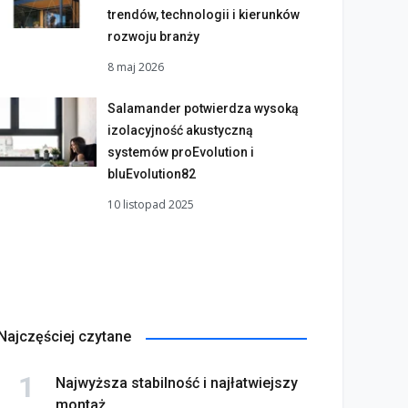
trendów, technologii i kierunków
rozwoju branży
8 maj 2026
Salamander potwierdza wysoką
izolacyjność akustyczną
systemów proEvolution i
bluEvolution82
10 listopad 2025
Najczęściej czytane
Najwyższa stabilność i najłatwiejszy
montaż