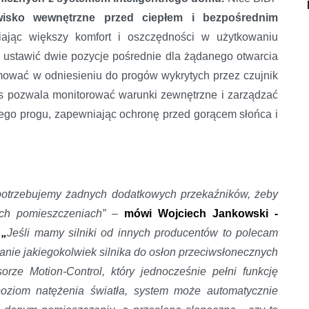
isko wewnętrzne przed ciepłem i bezpośrednim
iając większy komfort i oszczędności w użytkowaniu
a ustawić dwie pozycje pośrednie dla żądanego otwarcia
ować w odniesieniu do progów wykrytych przez czujnik
fejs pozwala monitorować warunki zewnętrzne i zarządzać
nego progu, zapewniając ochronę przed gorącem słońca i
e potrzebujemy żadnych dodatkowych przekaźników, żeby
ch pomieszczeniach”
–
mówi Wojciech Jankowski -
.
„
Jeśli mamy silniki od innych producentów to polecam
wanie jakiegokolwiek silnika do osłon przeciwsłonecznych
rze Motion-Control, który jednocześnie pełni funkcję
poziom natężenia światła, system może automatycznie