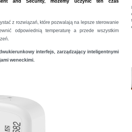
ent and Security, możemy uczynić ten czas
stać z rozwiązań, które pozwalają na lepsze sterowanie
ewnić odpowiednią temperaturę a przede wszystkim
zeń.
 dwukierunkowy interfejs, zarządzający inteligentnymi
zjami weneckimi.