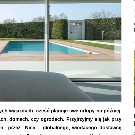
 czas w domu i ogrodzie
ych wyjazdach, cześć planuje swe urlopy na później.
h, domach, czy ogrodach. Przyjrzyjmy się jak przy
h przez Nice – globalnego, wiodącego dostawcę