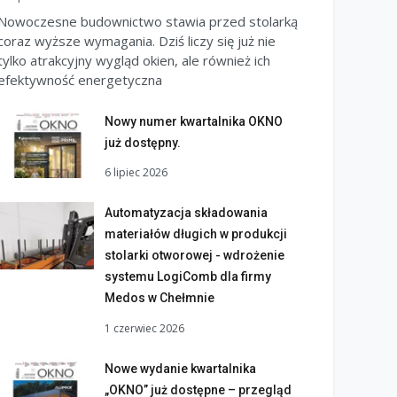
Nowoczesne budownictwo stawia przed stolarką
coraz wyższe wymagania. Dziś liczy się już nie
tylko atrakcyjny wygląd okien, ale również ich
efektywność energetyczna
Nowy numer kwartalnika OKNO
już dostępny.
6 lipiec 2026
Automatyzacja składowania
materiałów długich w produkcji
stolarki otworowej - wdrożenie
systemu LogiComb dla firmy
Medos w Chełmnie
1 czerwiec 2026
Nowe wydanie kwartalnika
„OKNO” już dostępne – przegląd