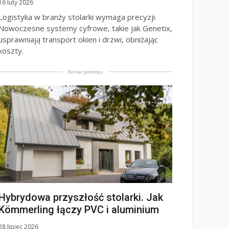
16 luty 2026
Logistyka w branży stolarki wymaga precyzji.
Nowoczesne systemy cyfrowe, takie jak Genetix,
usprawniają transport okien i drzwi, obniżając
koszty.
Koniec promocji
Hybrydowa przyszłość stolarki. Jak
Kömmerling łączy PVC i aluminium
28 lipiec 2026