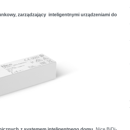
erunkowy, zarządzający inteligentnymi urządzeniami do
anicznych z systemem inteligentnego domu.
Nice BiDi-