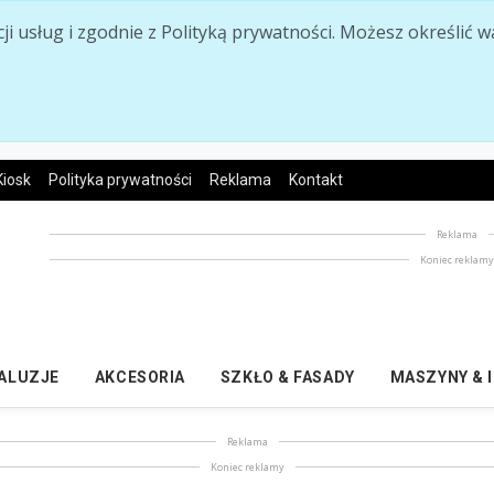
acji usług i zgodnie z Polityką prywatności. Możesz określi
Kiosk
Polityka prywatności
Reklama
Kontakt
Reklama
Koniec reklam
ŻALUZJE
AKCESORIA
SZKŁO & FASADY
MASZYNY & 
Reklama
Koniec reklamy