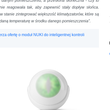
w danym pomieszczeniu, a przesłona słoneczna - czy to
znie reagowała tak, aby zapewnić stały dopływ słońca.
 stanie zintegrować większość klimatyzatorów, które są
ądaną temperaturę w środku danego pomieszczenia”.
a ofertę o moduł NUKI do inteligentnej kontroli