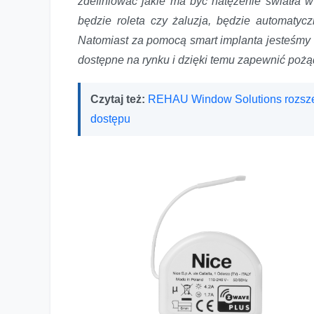
zdefiniować jakie ma być natężenie światła 
będzie roleta czy żaluzja, będzie automatyc
Natomiast za pomocą smart implanta jesteśmy w
dostępne na rynku i dzięki temu zapewnić poż
Czytaj też:
REHAU Window Solutions rozszerz
dostępu