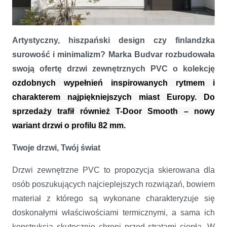
Artystyczny, hiszpański design czy finlandzka
Budvar z rozszerzoną ofertą drzwi zewnętrznych PVC
surowość i minimalizm? Marka Budvar rozbudowała
swoją ofertę drzwi zewnętrznych PVC o kolekcję
ozdobnych wypełnień
inspirowanych rytmem i
charakterem najpiękniejszych miast Europy. Do
sprzedaży trafił również T-Door Smooth – nowy
wariant drzwi o profilu 82 mm
.
Twoje drzwi, Twój świat
Drzwi zewnętrzne PVC to propozycja skierowana dla
osób poszukujących najcieplejszych rozwiązań, bowiem
materiał z którego są wykonane charakteryzuje się
doskonałymi właściwościami termicznymi, a sama ich
konstrukcja skutecznie chroni przed stratami ciepła. W