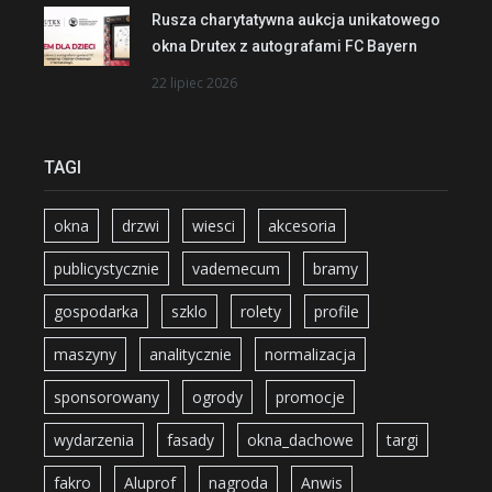
Rusza charytatywna aukcja unikatowego
okna Drutex z autografami FC Bayern
22 lipiec 2026
TAGI
okna
drzwi
wiesci
akcesoria
publicystycznie
vademecum
bramy
gospodarka
szklo
rolety
profile
maszyny
analitycznie
normalizacja
sponsorowany
ogrody
promocje
wydarzenia
fasady
okna_dachowe
targi
fakro
Aluprof
nagroda
Anwis