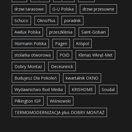
drzwi tarasowe
G-U Polska
drzwi przesuwne
Schüco
OknoPlus
poradnik
Awilux Polska
przeszklenia
Saint-Gobain
Hörmann Polska
Pagen
Krispol
stolarka otworowa
POiD
Klimas Wkręt-Met
Dobry Montaż
Deceuninck
Budujesz Dla Pokoleń
kwartalnik OKNO
Wydawnictwo Bud Media
KRISHOME
Soudal
Pilkington IGP
Wiśniowski
TERMOMODERNIZACJA plus DOBRY MONTAŻ