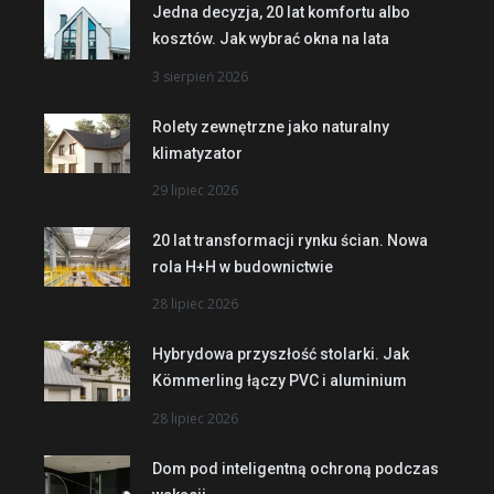
Jedna decyzja, 20 lat komfortu albo
kosztów. Jak wybrać okna na lata
3 sierpień 2026
Rolety zewnętrzne jako naturalny
klimatyzator
29 lipiec 2026
20 lat transformacji rynku ścian. Nowa
rola H+H w budownictwie
28 lipiec 2026
Hybrydowa przyszłość stolarki. Jak
Kömmerling łączy PVC i aluminium
28 lipiec 2026
Dom pod inteligentną ochroną podczas