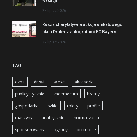
wakacji
28 lipiec 2026
Rusza charytatywna aukcja unikatowego
okna Drutex z autografami FC Bayern
22 lipiec 2026
TAGI
okna
drzwi
wiesci
akcesoria
publicystycznie
vademecum
bramy
gospodarka
szklo
rolety
profile
maszyny
analitycznie
normalizacja
sponsorowany
ogrody
promocje