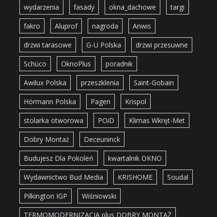
wydarzenia
fasady
okna_dachowe
targi
fakro
Aluprof
nagroda
Anwis
drzwi tarasowe
G-U Polska
drzwi przesuwne
Schüco
OknoPlus
poradnik
Awilux Polska
przeszklenia
Saint-Gobain
Hörmann Polska
Pagen
Krispol
stolarka otworowa
POiD
Klimas Wkręt-Met
Dobry Montaż
Deceuninck
Budujesz Dla Pokoleń
kwartalnik OKNO
Wydawnictwo Bud Media
KRISHOME
Soudal
Pilkington IGP
Wiśniowski
TERMOMODERNIZACJA plus DOBRY MONTAŻ