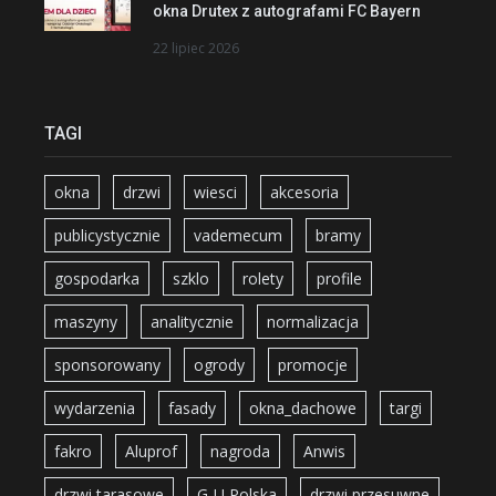
okna Drutex z autografami FC Bayern
22 lipiec 2026
TAGI
okna
drzwi
wiesci
akcesoria
publicystycznie
vademecum
bramy
gospodarka
szklo
rolety
profile
maszyny
analitycznie
normalizacja
sponsorowany
ogrody
promocje
wydarzenia
fasady
okna_dachowe
targi
fakro
Aluprof
nagroda
Anwis
drzwi tarasowe
G-U Polska
drzwi przesuwne