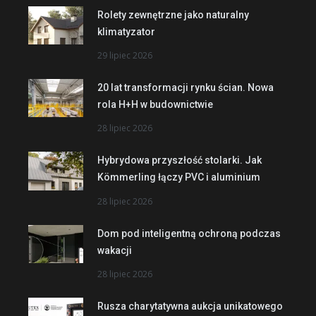
Rolety zewnętrzne jako naturalny
klimatyzator
29 lipiec 2026
20 lat transformacji rynku ścian. Nowa
rola H+H w budownictwie
28 lipiec 2026
Hybrydowa przyszłość stolarki. Jak
Kömmerling łączy PVC i aluminium
28 lipiec 2026
Dom pod inteligentną ochroną podczas
wakacji
28 lipiec 2026
Rusza charytatywna aukcja unikatowego