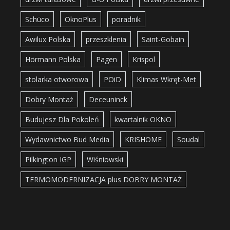
Schüco
OknoPlus
poradnik
Awilux Polska
przeszklenia
Saint-Gobain
Hörmann Polska
Pagen
Krispol
stolarka otworowa
POiD
Klimas Wkręt-Met
Dobry Montaż
Deceuninck
Budujesz Dla Pokoleń
kwartalnik OKNO
Wydawnictwo Bud Media
KRISHOME
Soudal
Pilkington IGP
Wiśniowski
TERMOMODERNIZACJA plus DOBRY MONTAŻ