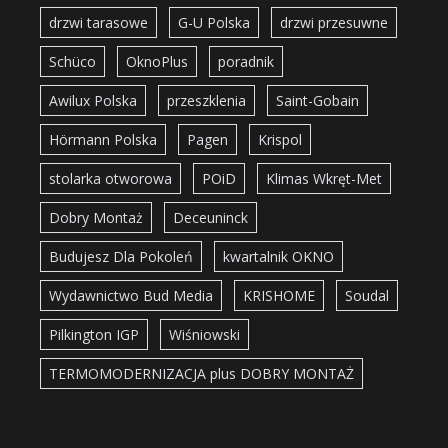
drzwi tarasowe
G-U Polska
drzwi przesuwne
Schüco
OknoPlus
poradnik
Awilux Polska
przeszklenia
Saint-Gobain
Hörmann Polska
Pagen
Krispol
stolarka otworowa
POiD
Klimas Wkręt-Met
Dobry Montaż
Deceuninck
Budujesz Dla Pokoleń
kwartalnik OKNO
Wydawnictwo Bud Media
KRISHOME
Soudal
Pilkington IGP
Wiśniowski
TERMOMODERNIZACJA plus DOBRY MONTAŻ