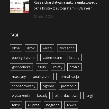
Rusza charytatywna aukcja unikatowego
okna Drutex z autografami FC Bayern
22 lipiec 2026
TAGI
okna
drzwi
wiesci
akcesoria
publicystycznie
vademecum
bramy
gospodarka
szklo
rolety
profile
maszyny
analitycznie
normalizacja
sponsorowany
ogrody
promocje
wydarzenia
fasady
okna_dachowe
targi
fakro
Aluprof
nagroda
Anwis