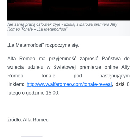
Nie samą pracą człowiek żyje - dzisiaj światowa premiera Alfy
Romeo Tonale – „La Metamorfosi”
„La Metamorfosi" rozpoczyna się.
Alfa Romeo ma przyjemność zaprosić Państwa do
wzięcia udziału w światowej premierze online Alfy
Romeo Tonale, pod następującym
linkiem:
http://www.alfaromeo.com/tonale-reveal
, dziś
8
lutego o godzinie 15:00.
źródło: Alfa Romeo