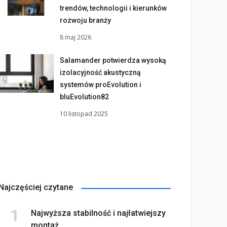
trendów, technologii i kierunków
rozwoju branży
8 maj 2026
Salamander potwierdza wysoką
izolacyjność akustyczną
systemów proEvolution i
bluEvolution82
10 listopad 2025
Najczęściej czytane
Najwyższa stabilność i najłatwiejszy
montaż