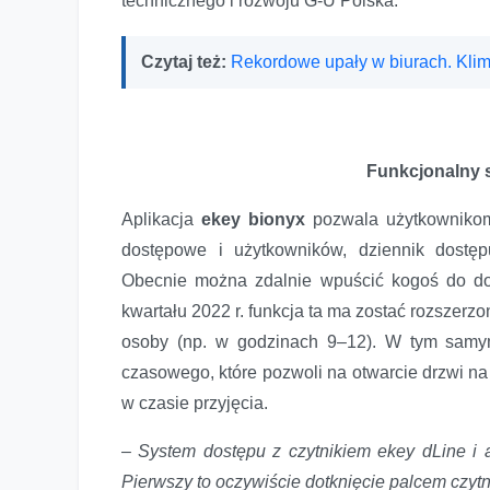
technicznego i rozwoju G-U Polska.
Czytaj też:
Rekordowe upały w biurach. Klim
Funkcjonalny 
Aplikacja
ekey bionyx
pozwala użytkownikom
dostępowe i użytkowników, dziennik dostęp
Obecnie można zdalnie wpuścić kogoś do do
kwartału 2022 r. funkcja ta ma zostać rozszer
osoby (np. w godzinach 9–12). W tym samym
czasowego, które pozwoli na otwarcie drzwi na
w czasie przyjęcia.
–
System dostępu z czytnikiem ekey dLine i 
Pierwszy to oczywiście dotknięcie palcem czytn