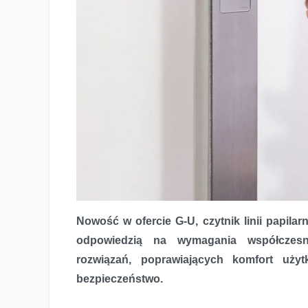
Nowość w ofercie G-U, czytnik linii papila
odpowiedzią na wymagania współczesne
G-U Polska poszerza ofertę o nowy czytnik linii papilarny
rozwiązań, poprawiających komfort uży
bezpieczeństwo.