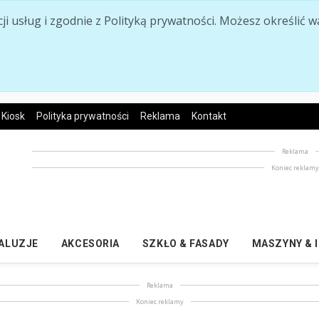
acji usług i zgodnie z Polityką prywatności. Możesz określi
Kiosk
Polityka prywatności
Reklama
Kontakt
Reklama
Koniec reklam
ŻALUZJE
AKCESORIA
SZKŁO & FASADY
MASZYNY & 
Reklama
Koniec reklamy