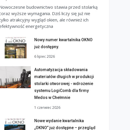
Nowoczesne budownictwo stawia przed stolarką
coraz wyższe wymagania. Dziś liczy się już nie
tylko atrakcyjny wygląd okien, ale również ich
efektywność energetyczna
Nowy numer kwartalnika OKNO
już dostępny.
6 lipiec 2026
Automatyzacja składowania
materiałów długich w produkcji
stolarki otworowej - wdrożenie
systemu LogiComb dla firmy
Medos w Chełmnie
1 czerwiec 2026
Nowe wydanie kwartalnika
„OKNO” już dostępne – przegląd