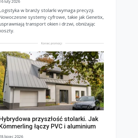
16 luty 2026
Logistyka w branży stolarki wymaga precyzji.
Nowoczesne systemy cyfrowe, takie jak Genetix,
usprawniają transport okien i drzwi, obniżając
koszty.
Koniec promocji
Hybrydowa przyszłość stolarki. Jak
Kömmerling łączy PVC i aluminium
28 lipiec 2026