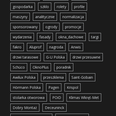
gospodarka
szklo
rolety
profile
maszyny
analitycznie
normalizacja
sponsorowany
ogrody
promocje
wydarzenia
fasady
okna_dachowe
targi
fakro
Aluprof
nagroda
Anwis
drzwi tarasowe
G-U Polska
drzwi przesuwne
Schüco
OknoPlus
poradnik
Awilux Polska
przeszklenia
Saint-Gobain
Hörmann Polska
Pagen
Krispol
stolarka otworowa
POiD
Klimas Wkręt-Met
Dobry Montaż
Deceuninck