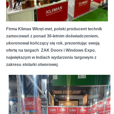
Firma Klimas Wkręt-met, polski producent technik
KLIMAS Wkręt-met na targach ZAK Doors i Windows Expo w
zamocowań z ponad 30-letnim doświadczeniem,
Bombaju
ukoronował kończący się rok, prezentując swoją
ofertę na targach ZAK Doors i Windows Expo,
największym w Indiach wydarzeniu targowym z
zakresu stolarki otworowej.