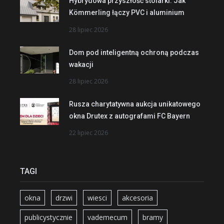
Hybrydowa przyszłość stolarki. Jak
Kömmerling łączy PVC i aluminium
28 lipiec 2026
Dom pod inteligentną ochroną podczas
wakacji
28 lipiec 2026
Rusza charytatywna aukcja unikatowego
okna Drutex z autografami FC Bayern
22 lipiec 2026
TAGI
okna
drzwi
wiesci
akcesoria
publicystycznie
vademecum
bramy