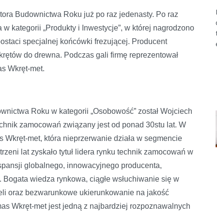
tora Budownictwa Roku już po raz jedenasty. Po raz
w kategorii „Produkty i Inwestycje”, w której nagrodzono
staci specjalnej końcówki frezującej. Producent
wkrętów do drewna. Podczas gali firmę reprezentował
as Wkręt-met.
wnictwa Roku w kategorii „Osobowość” został Wojciech
 technik zamocowań związany jest od ponad 30stu lat. W
as Wkręt-met, która nieprzerwanie działa w segmencie
zeni lat zyskało tytuł lidera rynku technik zamocowań w
kspansji globalnego, innowacyjnego producenta,
. Bogata wiedza rynkowa, ciągłe wsłuchiwanie się w
ieli oraz bezwarunkowe ukierunkowanie na jakość
as Wkręt-met jest jedną z najbardziej rozpoznawalnych