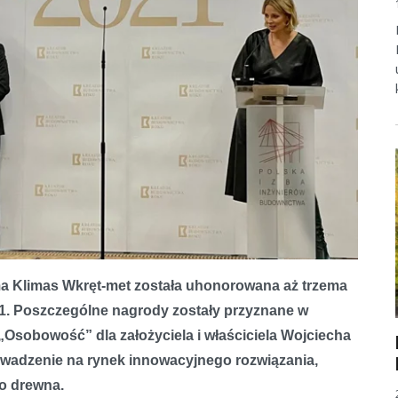
imas Wkręt-met
a Klimas Wkręt-met została uhonorowana aż trzema
. Poszczególne nagrody zostały przyznane w
„Osobowość” dla założyciela i właściciela Wojciecha
owadzenie na rynek innowacyjnego rozwiązania,
o drewna.