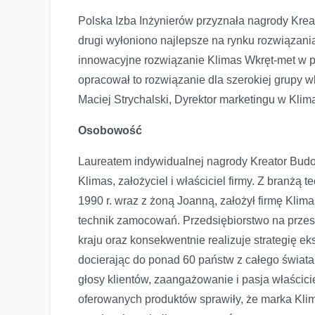
Polska Izba Inżynierów przyznała nagrody Krea
drugi wyłoniono najlepsze na rynku rozwiązania 
innowacyjne rozwiązanie Klimas Wkręt-met w po
opracował to rozwiązanie dla szerokiej grupy 
Maciej Strychalski, Dyrektor marketingu w Klim
Osobowość
Laureatem indywidualnej nagrody Kreator Budo
Klimas, założyciel i właściciel firmy. Z branżą
1990 r. wraz z żoną Joanną, założył firmę Klim
technik zamocowań. Przedsiębiorstwo na przestr
kraju oraz konsekwentnie realizuje strategię e
docierając do ponad 60 państw z całego świata
głosy klientów, zaangażowanie i pasja właścic
oferowanych produktów sprawiły, że marka Klim