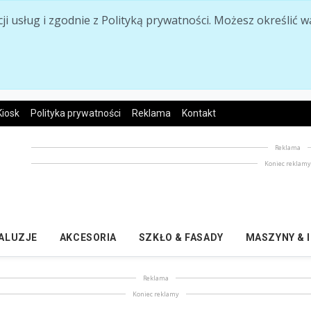
acji usług i zgodnie z Polityką prywatności. Możesz określi
Kiosk
Polityka prywatności
Reklama
Kontakt
Reklama
Koniec reklam
ŻALUZJE
AKCESORIA
SZKŁO & FASADY
MASZYNY & 
Reklama
Koniec reklamy