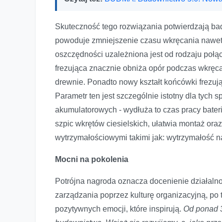
Skuteczność tego rozwiązania potwierdzają bad
powoduje zmniejszenie czasu wkręcania nawet
oszczędności uzależniona jest od rodzaju po
frezująca znacznie obniża opór podczas wkręc
drewnie. Ponadto nowy kształt końcówki frezu
Parametr ten jest szczególnie istotny dla tych s
akumulatorowych - wydłuża to czas pracy bate
szpic wkrętów ciesielskich, ułatwia montaż ora
wytrzymałościowymi takimi jak: wytrzymałość n
Mocni na pokolenia
Potrójna nagroda oznacza docenienie działalno
zarządzania poprzez kulturę organizacyjną, po 
pozytywnych emocji, które inspirują.
Od ponad 3