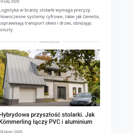
16 luty 2026
Logistyka w branży stolarki wymaga precyzji.
Nowoczesne systemy cyfrowe, takie jak Genetix,
usprawniają transport okien i drzwi, obniżając
koszty.
Koniec promocji
Hybrydowa przyszłość stolarki. Jak
Kömmerling łączy PVC i aluminium
28 lipiec 2026