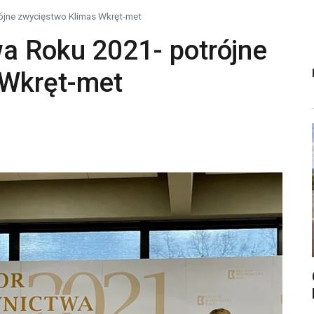
ójne zwycięstwo Klimas Wkręt-met
a Roku 2021- potrójne
 Wkręt-met