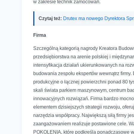
w zakresie technik zamocowań.
Czytaj też:
Drutex ma nowego Dyrektora Sp
Firma
Szczególną kategorią nagrody Kreatora Budowni
przedsiębiorstwa na arenie polskiej i międzyna
intensyfikacja działań ukierunkowanych na rozw
budowania zespołu ekspertów wewnątrz firmy. D
produkcyjne o łącznej powierzchni ponad 80 ty
skali świata parkiem maszynowym, centrum ba
innowacyjnych rozwiązań. Firma bardzo mocno s
elementem dzisiejszych strategii rozwoju, ofe
narzędzia współpracy. Największą siłą firmy j
zaangażowaniem realizuje postawione cele. War
POKOLENIA, które podkreśla ponadczasowe war