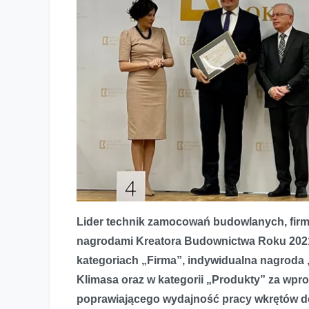
Kreator Budownictwa Roku 2021- potrójne zwycięstwo Kl
Lider technik zamocowań budowlanych, firm
nagrodami Kreatora Budownictwa Roku 2021
kategoriach „Firma”, indywidualna nagroda 
Klimasa oraz w kategorii „Produkty” za wpr
poprawiającego wydajność pracy wkrętów d