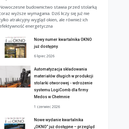
Nowoczesne budownictwo stawia przed stolarką
coraz wyższe wymagania. Dziś liczy się już nie
tylko atrakcyjny wygląd okien, ale również ich
efektywność energetyczna
Nowy numer kwartalnika OKNO
już dostępny.
6 lipiec 2026
Automatyzacja składowania
materiałów długich w produkcji
stolarki otworowej - wdrożenie
systemu LogiComb dla firmy
Medos w Chełmnie
1 czerwiec 2026
Nowe wydanie kwartalnika
„OKNO” już dostępne – przegląd