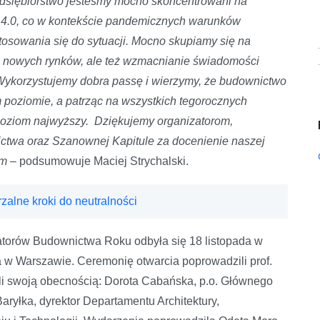
edsiębiorstwo jesteśmy mocno skoncentrowani na
u 4.0, co w kontekście pandemicznych warunków
osowania się do sytuacji.
Mocno skupiamy się na
ie nowych rynków, ale też wzmacnianie świadomości
 Wykorzystujemy dobra passę i wierzymy, że budownictwo
 poziomie, a patrząc na wszystkich tegorocznych
 poziom najwyższy. Dziękujemy organizatorom,
ctwa oraz Szanownej Kapitule za docenienie naszej
om –
podsumowuje Maciej Strychalski.
zalne kroki do neutralności
atorów Budownictwa Roku odbyła się 18 listopada w
a w Warszawie. Ceremonię otwarcia poprowadzili prof.
ili swoją obecnością: Dorota Cabańska, p.o. Głównego
yłka, dyrektor Departamentu Architektury,