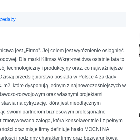
rzedaży
ctwa jest „Firma”. Jej celem jest wyróżnienie osiągnięć
rodowej. Dla marki Klimas Wkręt-met dwa ostatnie lata to
ój technologiczny i produkcyjny oraz, co najważniejsze
zisiaj przedsiębiorstwo posiada w Polsce 4 zakłady
s. m2, które dysponują jednym z najnowocześniejszych w
dawczo-rozwojowym oraz własnymi projektami
tawia na cyfryzację, która jest nieodłącznym
rując swoim partnerom biznesowym profesjonalne
est zmotywowana załoga, która konsekwentnie i z pełnym
tości oraz misję firmy definiuje hasło MOCNI NA
tości i rodzinny charakter firmy oraz bezwarunkową