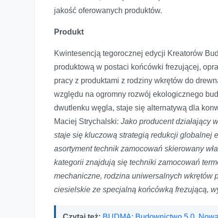
jakość oferowanych produktów.
Produkt
Kwintesencją tegorocznej edycji Kreatorów Bu
produktową w postaci końcówki frezującej, opra
pracy z produktami z rodziny wkrętów do drew
względu na ogromny rozwój ekologicznego budow
dwutlenku węgla, staje się alternatywą dla k
Maciej Strychalski:
Jako producent działający 
staje się kluczową strategią redukcji globalnej
asortyment technik zamocowań skierowany wła
kategorii znajdują się techniki zamocowań term
mechaniczne, rodzina uniwersalnych wkrętów p
ciesielskie ze specjalną końcówką frezującą, 
Czytaj też:
BUDMA: Budownictwo 5.0. Nowa