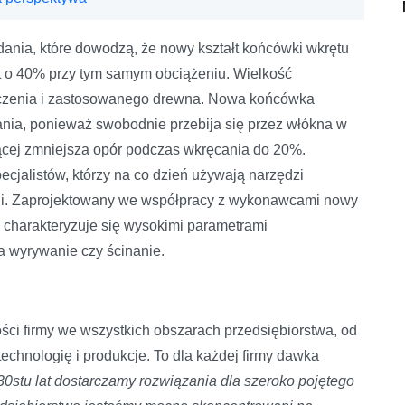
ania, które dowodzą, że nowy kształt końcówki wkrętu
 o 40% przy tym samym obciążeniu. Wielkość
łączenia i zastosowanego drewna. Nowa końcówka
ania, ponieważ swobodnie przebija się przez włókna w
jącej zmniejsza opór podczas wkręcania do 20%.
pecjalistów, którzy na co dzień używają narzędzi
rii. Zaprojektowany we współpracy z wykonawcami nowy
z charakteryzuje się wysokimi parametrami
a wyrywanie czy ścinanie.
ści firmy we wszystkich obszarach przedsiębiorstwa, od
technologię i produkcje. To dla każdej firmy dawka
0stu lat dostarczamy rozwiązania dla szeroko pojętego