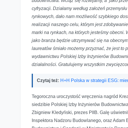
budownictwa. Wciąż się rozwijamy, a jako prz
cyfryzacji. Działamy według założeń przemysł
rynkowych, dało nam możliwość szybkiego dost
realizacji naszego celu, którym jest zdobywan
marki na rynkach, na których jesteśmy obecni.
jako branża będzie utrzymywać się na obecnym
laureatów śmiało możemy przyznać, że jest to
wydawnictwu Polskiej Izby Inżynierów Budowni
działalności. Gratulujemy wszystkim zwycięzc
Czytaj też:
H+H Polska w strategii ESG: mier
Tegoroczna uroczystość wręczenia nagród Kre
siedzibie Polskiej Izby Inżynierów Budownictw
Zbigniew Kledyński, prezes PIIB. Galę uświetn
Inspektora Nadzoru Budowlanego, oraz Adam Bar