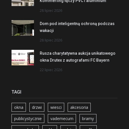
Kömmerling łączy PVC i aluminium
28 lipiec 2026
Dom pod inteligentną ochroną podczas
wakacji
28 lipiec 2026
Rusza charytatywna aukcja unikatowego
okna Drutex z autografami FC Bayern
22 lipiec 2026
TAGI
okna
drzwi
wiesci
akcesoria
publicystycznie
vademecum
bramy