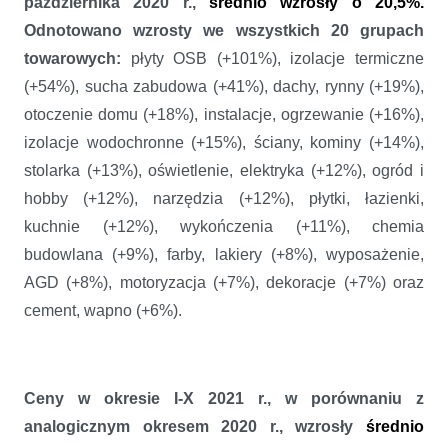
października 2020 r.,
średnio wzrosły o 20,5%.
Odnotowano wzrosty we wszystkich 20 grupach
towarowych:
płyty OSB (+101%), izolacje termiczne
(+54%), sucha zabudowa (+41%), dachy, rynny (+19%),
otoczenie domu (+18%), instalacje, ogrzewanie (+16%),
izolacje wodochronne (+15%), ściany, kominy (+14%),
stolarka (+13%), oświetlenie, elektryka (+12%), ogród i
hobby (+12%), narzędzia (+12%), płytki, łazienki,
kuchnie (+12%), wykończenia (+11%), chemia
budowlana (+9%), farby, lakiery (+8%), wyposażenie,
AGD (+8%), motoryzacja (+7%), dekoracje (+7%) oraz
cement, wapno (+6%).
Ceny w okresie I-X 2021 r., w porównaniu z
analogicznym okresem 2020 r., wzrosły
średnio