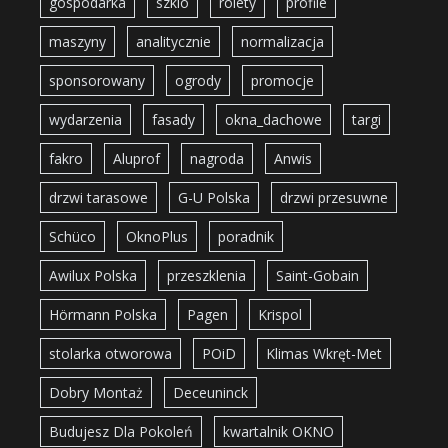
gospodarka
szklo
rolety
profile
maszyny
analitycznie
normalizacja
sponsorowany
ogrody
promocje
wydarzenia
fasady
okna_dachowe
targi
fakro
Aluprof
nagroda
Anwis
drzwi tarasowe
G-U Polska
drzwi przesuwne
Schüco
OknoPlus
poradnik
Awilux Polska
przeszklenia
Saint-Gobain
Hörmann Polska
Pagen
Krispol
stolarka otworowa
POiD
Klimas Wkręt-Met
Dobry Montaż
Deceuninck
Budujesz Dla Pokoleń
kwartalnik OKNO