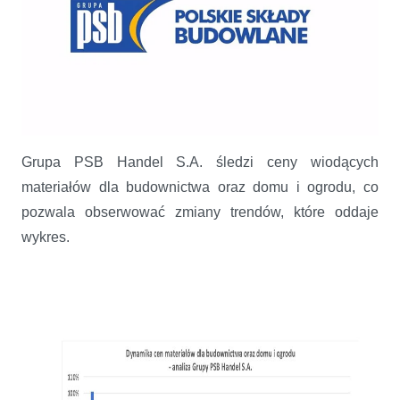
Grupa PSB Handel S.A. śledzi ceny wiodących
Zmiany cen materiałów budowlanych oraz do domu i ogrodu w
materiałów dla budownictwa oraz domu i ogrodu, co
październiku i za 10 miesięcy 2021 r. – analiza Grupy PSB
pozwala obserwować zmiany trendów, które oddaje
wykres.