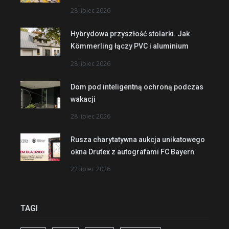
28 lipiec 2026
Hybrydowa przyszłość stolarki. Jak
Kömmerling łączy PVC i aluminium
28 lipiec 2026
Dom pod inteligentną ochroną podczas
wakacji
28 lipiec 2026
Rusza charytatywna aukcja unikatowego
okna Drutex z autografami FC Bayern
22 lipiec 2026
TAGI