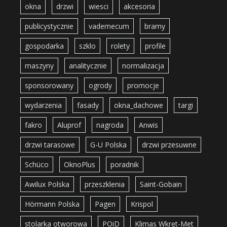
okna
drzwi
wiesci
akcesoria
publicystycznie
vademecum
bramy
gospodarka
szklo
rolety
profile
maszyny
analitycznie
normalizacja
sponsorowany
ogrody
promocje
wydarzenia
fasady
okna_dachowe
targi
fakro
Aluprof
nagroda
Anwis
drzwi tarasowe
G-U Polska
drzwi przesuwne
Schüco
OknoPlus
poradnik
Awilux Polska
przeszklenia
Saint-Gobain
Hörmann Polska
Pagen
Krispol
stolarka otworowa
POiD
Klimas Wkręt-Met