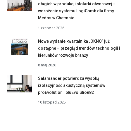
długich w produkcji stolarki otworowej -
wdrożenie systemu LogiComb dla firmy
Medos w Chełmnie
1 czerwiec 2026
Nowe wydanie kwartalnika „OKNO” już
dostępne – przegląd trendów, technologii i
kierunków rozwoju branży
8 maj 2026
Salamander potwierdza wysoką
izolacyjność akustyczną systemów
proEvolution i bluEvolution82
10 listopad 2025