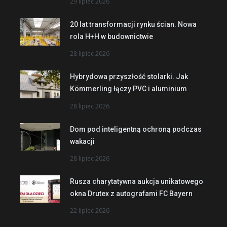
29 lipiec 2026
20 lat transformacji rynku ścian. Nowa
rola H+H w budownictwie
28 lipiec 2026
Hybrydowa przyszłość stolarki. Jak
Kömmerling łączy PVC i aluminium
28 lipiec 2026
Dom pod inteligentną ochroną podczas
wakacji
28 lipiec 2026
Rusza charytatywna aukcja unikatowego
okna Drutex z autografami FC Bayern
22 lipiec 2026