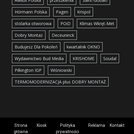
Awilux Polska
przeszklenia
Saint-Gobain
Hörmann Polska
Pagen
Krispol
stolarka otworowa
POiD
Klimas Wkręt-Met
Dobry Montaż
Deceuninck
Budujesz Dla Pokoleń
kwartalnik OKNO
Wydawnictwo Bud Media
KRISHOME
Soudal
Pilkington IGP
Wiśniowski
TERMOMODERNIZACJA plus DOBRY MONTAŻ
Strona
Kiosk
Polityka
Reklama
Kontakt
główna
prywatności