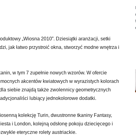
duktowy „Wiosna 2010”. Dziesiątki aranżacji, setki
zi, jak łatwo przystroić okna, stworzyć modne wnętrza i
kanin, w tym 7 zupełnie nowych wzorów. W ofercie
od mocnych akcentów kwiatowych w wyrazistych kolorach
dla siebie znajdą także zwolennicy geometrycznych
radycjonaliści lubiący jednokolorowe dodatki.
osenną kolekcję Turin, dwustronne tkaniny Fantasy,
esta i London, kolejną odsłonę pokoju dziecięcego i
zwykle eteryczne rolety austriackie.