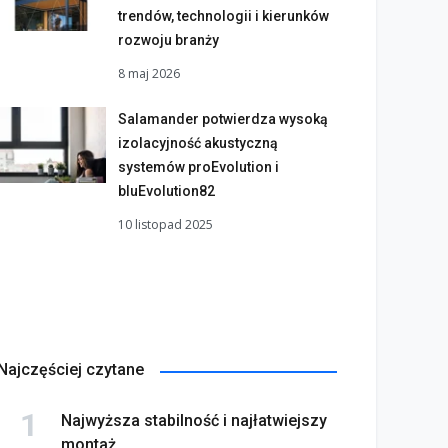
trendów, technologii i kierunków
rozwoju branży
8 maj 2026
Salamander potwierdza wysoką
izolacyjność akustyczną
systemów proEvolution i
bluEvolution82
10 listopad 2025
Najczęściej czytane
Najwyższa stabilność i najłatwiejszy
montaż