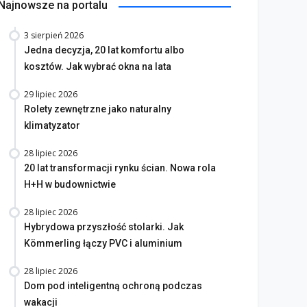
Najnowsze na portalu
3 sierpień 2026
Jedna decyzja, 20 lat komfortu albo
kosztów. Jak wybrać okna na lata
29 lipiec 2026
Rolety zewnętrzne jako naturalny
klimatyzator
28 lipiec 2026
20 lat transformacji rynku ścian. Nowa rola
H+H w budownictwie
28 lipiec 2026
Hybrydowa przyszłość stolarki. Jak
Kömmerling łączy PVC i aluminium
na i rolety - Twoje
Przytulny klimat na
ętrze, Twoje chwile
poddaszu
28 lipiec 2026
Dom pod inteligentną ochroną podczas
 marzec 2026
10 luty 2026
wakacji