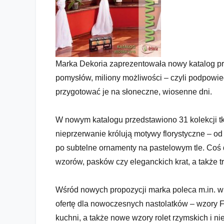
Marka Dekoria zaprezentowała nowy katalog pro
pomysłów, miliony możliwości – czyli podpowied
przygotować je na słoneczne, wiosenne dni.
W nowym katalogu przedstawiono 31 kolekcji t
nieprzerwanie królują motywy florystyczne – 
po subtelne ornamenty na pastelowym tle. Coś 
wzorów, pasków czy eleganckich krat, a także t
Wiosenny katalog marki Dekoria
Wśród nowych propozycji marka poleca m.in. wi
ofertę dla nowoczesnych nastolatków – wzory Fi
kuchni, a także nowe wzory rolet rzymskich i nie