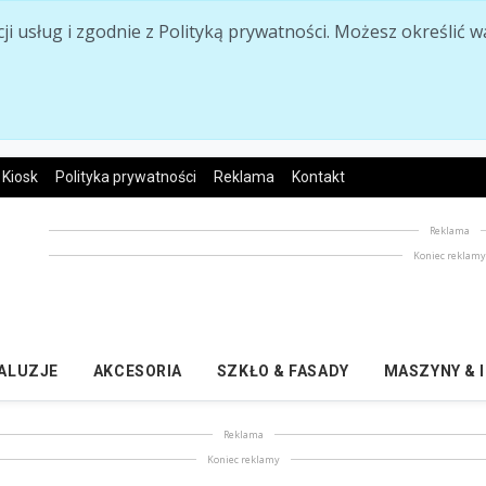
acji usług i zgodnie z Polityką prywatności. Możesz określi
Kiosk
Polityka prywatności
Reklama
Kontakt
Reklama
Koniec reklam
ŻALUZJE
AKCESORIA
SZKŁO & FASADY
MASZYNY & 
Reklama
Koniec reklamy