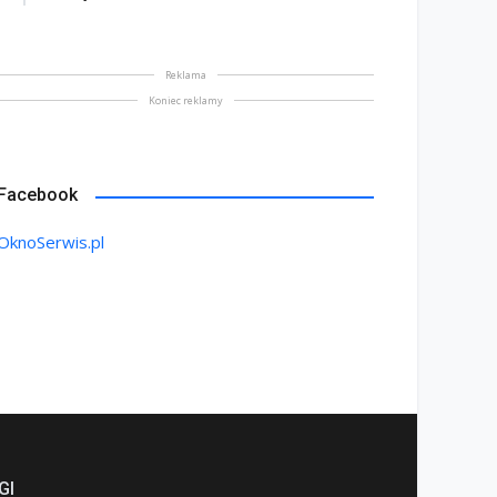
Reklama
Koniec reklamy
Facebook
OknoSerwis.pl
GI