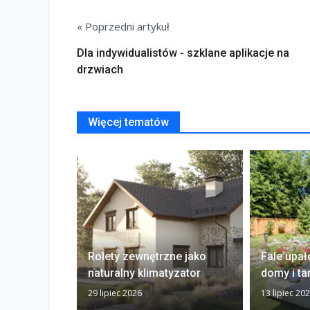
« Poprzedni artykuł
Dla indywidualistów - szklane aplikacje na
drzwiach
Więcej tematów
Rolety zewnętrzne jako
Fale upał
naturalny klimatyzator
domy i ta
29 lipiec 2026
13 lipiec 20