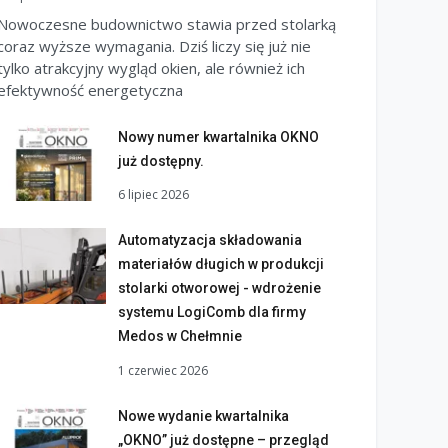
Nowoczesne budownictwo stawia przed stolarką
coraz wyższe wymagania. Dziś liczy się już nie
tylko atrakcyjny wygląd okien, ale również ich
efektywność energetyczna
Nowy numer kwartalnika OKNO
już dostępny.
6 lipiec 2026
Automatyzacja składowania
materiałów długich w produkcji
stolarki otworowej - wdrożenie
systemu LogiComb dla firmy
Medos w Chełmnie
1 czerwiec 2026
Nowe wydanie kwartalnika
„OKNO” już dostępne – przegląd