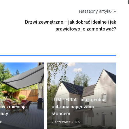
Następny artykuł »
Drzwi zewnętrzne – jak dobrać idealne i jak
prawidłowo je zamontować?
LUMITERRA - inteligentna
ów zmieniają
ochrona napędzana
Ok
rasy
słońcem.
wn
26
29 czerwiec 2026
12