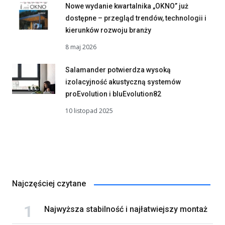
Nowe wydanie kwartalnika „OKNO” już
dostępne – przegląd trendów, technologii i
kierunków rozwoju branży
8 maj 2026
Salamander potwierdza wysoką
izolacyjność akustyczną systemów
proEvolution i bluEvolution82
10 listopad 2025
Najczęściej czytane
Najwyższa stabilność i najłatwiejszy montaż