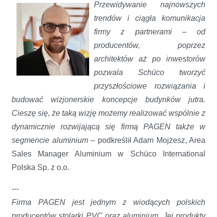
Przewidywanie najnowszych
trendów i ciągła komunikacja
firmy z partnerami – od
producentów, poprzez
architektów aż po inwestorów
pozwala Schüco tworzyć
przyszłościowe rozwiązania i
budować wizjonerskie koncepcje budynków jutra.
Cieszę się, że taką wizję możemy realizować wspólnie z
dynamicznie rozwijającą się firmą PAGEN także w
segmencie aluminium
– podkreślił Adam Mojżesz, Area
Sales Manager Aluminium w Schüco International
Polska Sp. z o.o.
---
Firma PAGEN jest jednym z wiodących polskich
producentów stolarki PVC oraz aluminium. Jej produkty