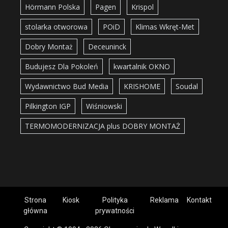
Hörmann Polska
Pagen
Krispol
stolarka otworowa
POiD
Klimas Wkręt-Met
Dobry Montaż
Deceuninck
Budujesz Dla Pokoleń
kwartalnik OKNO
Wydawnictwo Bud Media
KRISHOME
Soudal
Pilkington IGP
Wiśniowski
TERMOMODERNIZACJA plus DOBRY MONTAŻ
Strona
Kiosk
Polityka
Reklama
Kontakt
główna
prywatności