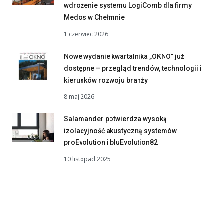
wdrożenie systemu LogiComb dla firmy
Medos w Chełmnie
1 czerwiec 2026
Nowe wydanie kwartalnika „OKNO” już
dostępne – przegląd trendów, technologii i
kierunków rozwoju branży
8 maj 2026
Salamander potwierdza wysoką
izolacyjność akustyczną systemów
proEvolution i bluEvolution82
10 listopad 2025