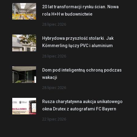
20 lat transformacji rynku ścian. Nowa
rola H+H w budownictwie
28 lipiec 2026
Hybrydowa przyszłość stolarki. Jak
Kömmerling łączy PVC i aluminium
28 lipiec 2026
Dom pod inteligentną ochroną podczas
wakacji
28 lipiec 2026
Rusza charytatywna aukcja unikatowego
okna Drutex z autografami FC Bayern
22 lipiec 2026