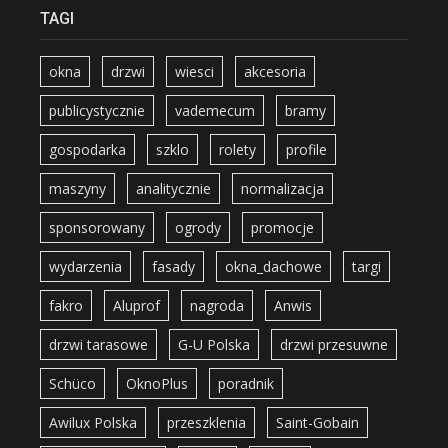
TAGI
okna
drzwi
wiesci
akcesoria
publicystycznie
vademecum
bramy
gospodarka
szklo
rolety
profile
maszyny
analitycznie
normalizacja
sponsorowany
ogrody
promocje
wydarzenia
fasady
okna_dachowe
targi
fakro
Aluprof
nagroda
Anwis
drzwi tarasowe
G-U Polska
drzwi przesuwne
Schüco
OknoPlus
poradnik
Awilux Polska
przeszklenia
Saint-Gobain