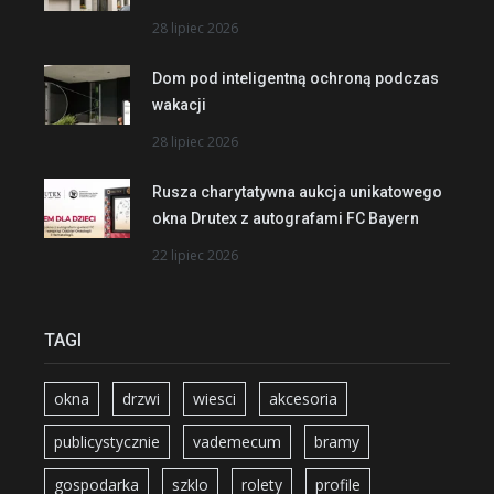
28 lipiec 2026
Dom pod inteligentną ochroną podczas
wakacji
28 lipiec 2026
Rusza charytatywna aukcja unikatowego
okna Drutex z autografami FC Bayern
22 lipiec 2026
TAGI
okna
drzwi
wiesci
akcesoria
publicystycznie
vademecum
bramy
gospodarka
szklo
rolety
profile