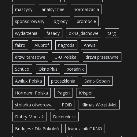
maszyny
analitycznie
normalizacja
sponsorowany
ogrody
promocje
wydarzenia
fasady
okna_dachowe
targi
fakro
Aluprof
nagroda
Anwis
drzwi tarasowe
G-U Polska
drzwi przesuwne
Schüco
OknoPlus
poradnik
Awilux Polska
przeszklenia
Saint-Gobain
Hörmann Polska
Pagen
Krispol
stolarka otworowa
POiD
Klimas Wkręt-Met
Dobry Montaż
Deceuninck
Budujesz Dla Pokoleń
kwartalnik OKNO