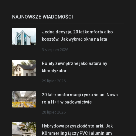
NAJNOWSZE WIADOMOŚCI
Jedna decyzja, 20 lat komfortu albo
kosztów. Jak wybrać okna na lata
3 sierpień 2026
Rolety zewnętrzne jako naturalny
klimatyzator
29 lipiec 2026
20 lat transformacji rynku ścian. Nowa
rola H+H w budownictwie
28 lipiec 2026
Hybrydowa przyszłość stolarki. Jak
Kömmerling łączy PVC i aluminium