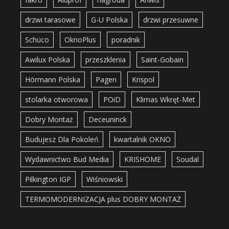
drzwi tarasowe
G-U Polska
drzwi przesuwne
Schüco
OknoPlus
poradnik
Awilux Polska
przeszklenia
Saint-Gobain
Hörmann Polska
Pagen
Krispol
stolarka otworowa
POiD
Klimas Wkręt-Met
Dobry Montaż
Deceuninck
Budujesz Dla Pokoleń
kwartalnik OKNO
Wydawnictwo Bud Media
KRISHOME
Soudal
Pilkington IGP
Wiśniowski
TERMOMODERNIZACJA plus DOBRY MONTAŻ