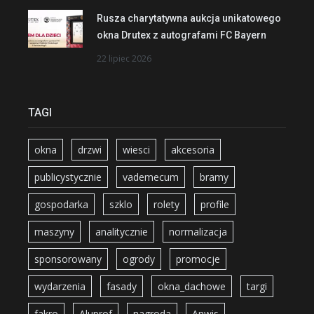
Rusza charytatywna aukcja unikatowego
okna Drutex z autografami FC Bayern
22 lipiec 2026
TAGI
okna
drzwi
wiesci
akcesoria
publicystycznie
vademecum
bramy
gospodarka
szklo
rolety
profile
maszyny
analitycznie
normalizacja
sponsorowany
ogrody
promocje
wydarzenia
fasady
okna_dachowe
targi
fakro
Aluprof
nagroda
Anwis