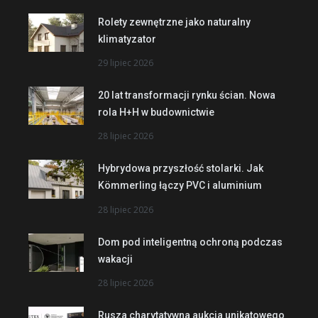
Rolety zewnętrzne jako naturalny
klimatyzator
29 lipiec 2026
20 lat transformacji rynku ścian. Nowa
rola H+H w budownictwie
28 lipiec 2026
Hybrydowa przyszłość stolarki. Jak
Kömmerling łączy PVC i aluminium
28 lipiec 2026
Dom pod inteligentną ochroną podczas
wakacji
28 lipiec 2026
Rusza charytatywna aukcja unikatowego