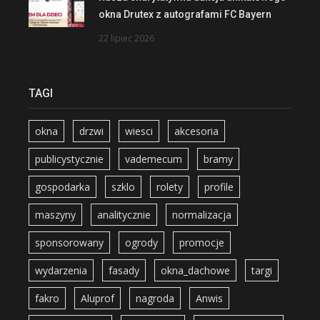
okna Drutex z autografami FC Bayern
22 lipiec 2026
TAGI
okna
drzwi
wiesci
akcesoria
publicystycznie
vademecum
bramy
gospodarka
szklo
rolety
profile
maszyny
analitycznie
normalizacja
sponsorowany
ogrody
promocje
wydarzenia
fasady
okna_dachowe
targi
fakro
Aluprof
nagroda
Anwis