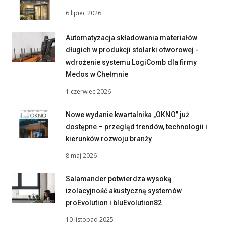
6 lipiec 2026
Automatyzacja składowania materiałów
długich w produkcji stolarki otworowej -
wdrożenie systemu LogiComb dla firmy
Medos w Chełmnie
1 czerwiec 2026
Nowe wydanie kwartalnika „OKNO” już
dostępne – przegląd trendów, technologii i
kierunków rozwoju branży
8 maj 2026
Salamander potwierdza wysoką
izolacyjność akustyczną systemów
proEvolution i bluEvolution82
10 listopad 2025