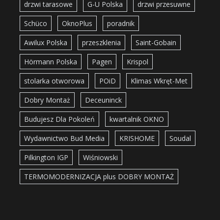
drzwi tarasowe
G-U Polska
drzwi przesuwne
Schüco
OknoPlus
poradnik
Awilux Polska
przeszklenia
Saint-Gobain
Hörmann Polska
Pagen
Krispol
stolarka otworowa
POiD
Klimas Wkręt-Met
Dobry Montaż
Deceuninck
Budujesz Dla Pokoleń
kwartalnik OKNO
Wydawnictwo Bud Media
KRISHOME
Soudal
Pilkington IGP
Wiśniowski
TERMOMODERNIZACJA plus DOBRY MONTAŻ