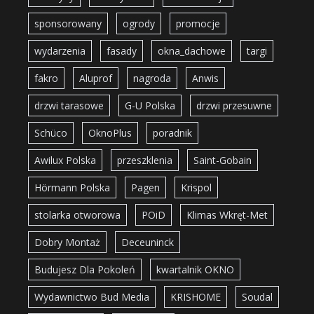
sponsorowany
ogrody
promocje
wydarzenia
fasady
okna_dachowe
targi
fakro
Aluprof
nagroda
Anwis
drzwi tarasowe
G-U Polska
drzwi przesuwne
Schüco
OknoPlus
poradnik
Awilux Polska
przeszklenia
Saint-Gobain
Hörmann Polska
Pagen
Krispol
stolarka otworowa
POiD
Klimas Wkręt-Met
Dobry Montaż
Deceuninck
Budujesz Dla Pokoleń
kwartalnik OKNO
Wydawnictwo Bud Media
KRISHOME
Soudal