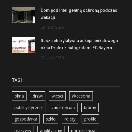
Dom pod inteligentną ochroną podczas
wakacji
28 lipiec 2026
Rusza charytatywna aukcja unikatowego
okna Drutex z autografami FC Bayern
22 lipiec 2026
TAGI
okna
drzwi
wiesci
akcesoria
publicystycznie
vademecum
bramy
gospodarka
szklo
rolety
profile
maszyny
analitycznie
normalizacja