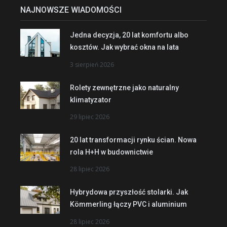
NAJNOWSZE WIADOMOŚCI
Jedna decyzja, 20 lat komfortu albo
kosztów. Jak wybrać okna na lata
3 sierpień 2026
Rolety zewnętrzne jako naturalny
klimatyzator
29 lipiec 2026
20 lat transformacji rynku ścian. Nowa
rola H+H w budownictwie
28 lipiec 2026
Hybrydowa przyszłość stolarki. Jak
Kömmerling łączy PVC i aluminium
28 lipiec 2026