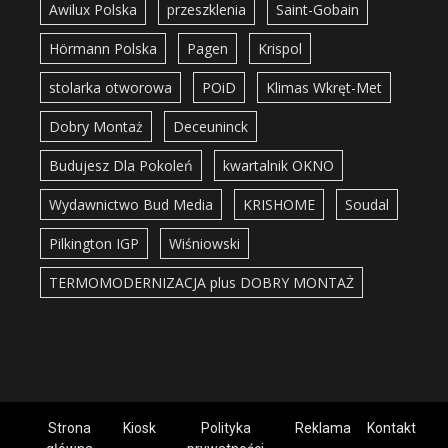
Awilux Polska
przeszklenia
Saint-Gobain
Hörmann Polska
Pagen
Krispol
stolarka otworowa
POiD
Klimas Wkręt-Met
Dobry Montaż
Deceuninck
Budujesz Dla Pokoleń
kwartalnik OKNO
Wydawnictwo Bud Media
KRISHOME
Soudal
Pilkington IGP
Wiśniowski
TERMOMODERNIZACJA plus DOBRY MONTAŻ
Strona
Kiosk
Polityka
Reklama
Kontakt