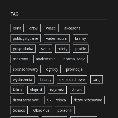
TAGI
okna
drzwi
wiesci
akcesoria
publicystycznie
vademecum
bramy
gospodarka
szklo
rolety
profile
maszyny
analitycznie
normalizacja
sponsorowany
ogrody
promocje
wydarzenia
fasady
okna_dachowe
targi
fakro
Aluprof
nagroda
Anwis
drzwi tarasowe
G-U Polska
drzwi przesuwne
Schüco
OknoPlus
poradnik