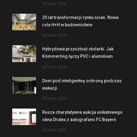
29 lipiec 2026
20 lat transformacji rynku ścian. Nowa
rola H+H w budownictwie
28 lipiec 2026
Hybrydowa przyszłość stolarki. Jak
Kömmerling łączy PVC i aluminium
28 lipiec 2026
Dom pod inteligentną ochroną podczas
wakacji
28 lipiec 2026
Rusza charytatywna aukcja unikatowego
okna Drutex z autografami FC Bayern
22 lipiec 2026