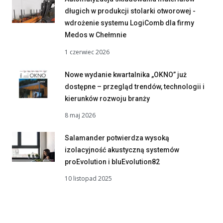
długich w produkcji stolarki otworowej -
wdrożenie systemu LogiComb dla firmy
Medos w Chełmnie
1 czerwiec 2026
Nowe wydanie kwartalnika „OKNO” już
dostępne – przegląd trendów, technologii i
kierunków rozwoju branży
8 maj 2026
Salamander potwierdza wysoką
izolacyjność akustyczną systemów
proEvolution i bluEvolution82
10 listopad 2025