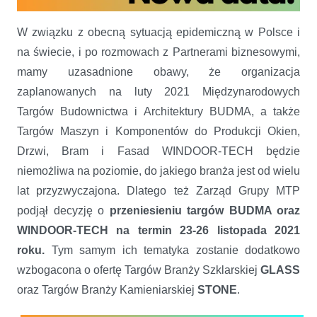
W związku z obecną sytuacją epidemiczną w Polsce i
Zmiana terminu Targów Budma
na świecie, i po rozmowach z Partnerami biznesowymi,
mamy uzasadnione obawy, że organizacja
zaplanowanych na luty 2021 Międzynarodowych
Targów Budownictwa i Architektury BUDMA, a także
Targów Maszyn i Komponentów do Produkcji Okien,
Drzwi, Bram i Fasad WINDOOR-TECH będzie
niemożliwa na poziomie, do jakiego branża jest od wielu
lat przyzwyczajona. Dlatego też Zarząd Grupy MTP
podjął decyzję o
przeniesieniu targów BUDMA oraz
WINDOOR-TECH na termin 23-26 listopada 2021
roku.
Tym samym ich tematyka zostanie dodatkowo
wzbogacona o ofertę Targów Branży Szklarskiej
GLASS
oraz Targów Branży Kamieniarskiej
STONE
.