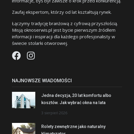
informacje, byś był zawsze o krok przed konkurencją.
Zaufaj ekspertom, którzy od lat kształtują rynek.
Łączymy tradycję branżową z cyfrową przyszłością.
Misją oknoserwis.pl jest bycie pierwszym źródłem
informacji i inspiracji dla każdego profesjonalisty w
świecie stolarki otworowej.
NAJNOWSZE WIADOMOŚCI
Jedna decyzja, 20 lat komfortu albo
kosztów. Jak wybrać okna na lata
3 sierpień 2026
Rolety zewnętrzne jako naturalny
klimatyzator