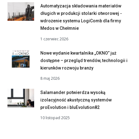
Automatyzacja składowania materiałów
długich w produkcji stolarki otworowej -
wdrożenie systemu LogiComb dla firmy
Medos w Chełmnie
1 czerwiec 2026
Nowe wydanie kwartalnika „OKNO” już
dostępne – przegląd trendów, technologii i
kierunków rozwoju branży
8 maj 2026
Salamander potwierdza wysoką
izolacyjność akustyczną systemów
proEvolution i bluEvolution82
10 listopad 2025