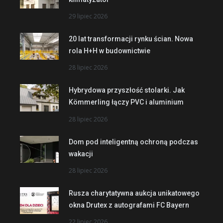
29 lipiec 2026
20 lat transformacji rynku ścian. Nowa
rola H+H w budownictwie
28 lipiec 2026
Hybrydowa przyszłość stolarki. Jak
Kömmerling łączy PVC i aluminium
28 lipiec 2026
Dom pod inteligentną ochroną podczas
wakacji
28 lipiec 2026
Rusza charytatywna aukcja unikatowego
okna Drutex z autografami FC Bayern
22 lipiec 2026