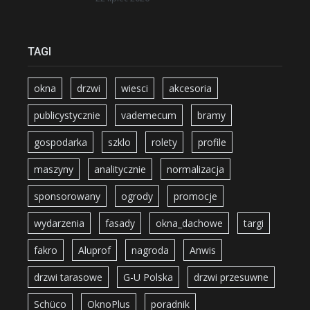
TAGI
okna
drzwi
wiesci
akcesoria
publicystycznie
vademecum
bramy
gospodarka
szklo
rolety
profile
maszyny
analitycznie
normalizacja
sponsorowany
ogrody
promocje
wydarzenia
fasady
okna_dachowe
targi
fakro
Aluprof
nagroda
Anwis
drzwi tarasowe
G-U Polska
drzwi przesuwne
Schüco
OknoPlus
poradnik