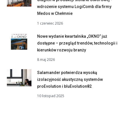
wdrożenie systemu LogiComb dla firmy
Medos w Chełmnie
1 czerwiec 2026
Nowe wydanie kwartalnika „OKNO” już
dostępne – przegląd trendów, technologii i
kierunków rozwoju branży
8 maj 2026
Salamander potwierdza wysoką
izolacyjność akustyczną systemów
proEvolution i bluEvolution82
10 listopad 2025