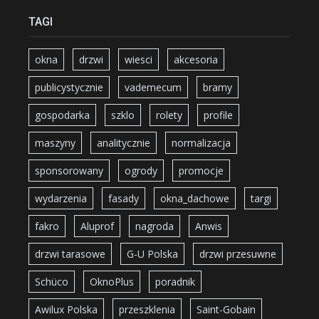
TAGI
okna
drzwi
wiesci
akcesoria
publicystycznie
vademecum
bramy
gospodarka
szklo
rolety
profile
maszyny
analitycznie
normalizacja
sponsorowany
ogrody
promocje
wydarzenia
fasady
okna_dachowe
targi
fakro
Aluprof
nagroda
Anwis
drzwi tarasowe
G-U Polska
drzwi przesuwne
Schüco
OknoPlus
poradnik
Awilux Polska
przeszklenia
Saint-Gobain