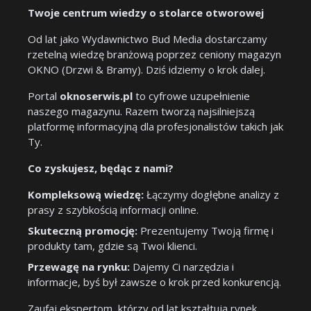
Twoje centrum wiedzy o stolarce otworowej
Od lat jako Wydawnictwo Bud Media dostarczamy
rzetelną wiedzę branżową poprzez ceniony magazyn
OKNO (Drzwi & Bramy). Dziś idziemy o krok dalej.
Portal
oknoserwis.pl
to cyfrowe uzupełnienie
naszego magazynu. Razem tworzą najsilniejszą
platformę informacyjną dla profesjonalistów takich jak
Ty.
Co zyskujesz, będąc z nami?
Kompleksową wiedzę:
Łączymy dogłębne analizy z
prasy z szybkością informacji online.
Skuteczną promocję:
Prezentujemy Twoją firmę i
produkty tam, gdzie są Twoi klienci.
Przewagę na rynku:
Dajemy Ci narzędzia i
informacje, byś był zawsze o krok przed konkurencją.
Zaufaj ekspertom, którzy od lat kształtują rynek.