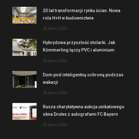
20 lat transformacji rynku ścian. Nowa
rola H+H w budownictwie
28 lipiec 2026
Hybrydowa przyszłość stolarki. Jak
Kömmerling łączy PVC i aluminium
28 lipiec 2026
Dom pod inteligentną ochroną podczas
wakacji
28 lipiec 2026
Rusza charytatywna aukcja unikatowego
okna Drutex z autografami FC Bayern
22 lipiec 2026