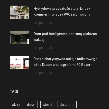
Hybrydowa przyszłość stolarki. Jak
Kömmerling łączy PVC i aluminium
28 lipiec 2026
Dom pod inteligentną ochroną podczas
wakacji
28 lipiec 2026
Rusza charytatywna aukcja unikatowego
okna Drutex z autografami FC Bayern
22 lipiec 2026
TAGI
okna
drzwi
wiesci
akcesoria