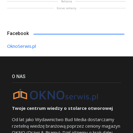
Reklama
Koniec reklamy
Facebook
OknoSerwis.pl
O NAS
Twoje centrum wiedzy o stolarce otworowej
Od lat jako Wydawnictwo Bud Media dostarczamy
rzetelną wiedzę branżową poprzez ceniony magazyn
OKNO (Drzwi & Bramy). Dziś idziemy o krok dalej.