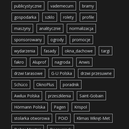
publicystycznie
vademecum
bramy
gospodarka
szklo
rolety
profile
maszyny
analitycznie
normalizacja
sponsorowany
ogrody
promocje
wydarzenia
fasady
okna_dachowe
targi
fakro
Aluprof
nagroda
Anwis
drzwi tarasowe
G-U Polska
drzwi przesuwne
Schüco
OknoPlus
poradnik
Awilux Polska
przeszklenia
Saint-Gobain
Hörmann Polska
Pagen
Krispol
stolarka otworowa
POiD
Klimas Wkręt-Met