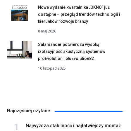
Nowe wydanie kwartalnika „OKNO” już
dostępne – przegląd trendów, technologii i
kierunków rozwoju branży
8 maj 2026
Salamander potwierdza wysoką
izolacyjność akustyczną systemów
proEvolution i bluEvolution82
10 listopad 2025
Najczęściej czytane
Najwyższa stabilność i najłatwiejszy montaż