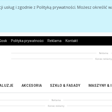
acji usług i zgodnie z Polityką prywatności. Możesz określi
Kiosk
Polityka prywatności
Reklama
Kontakt
Reklama
Koniec reklam
ŻALUZJE
AKCESORIA
SZKŁO & FASADY
MASZYNY & 
Reklama
Koniec reklamy