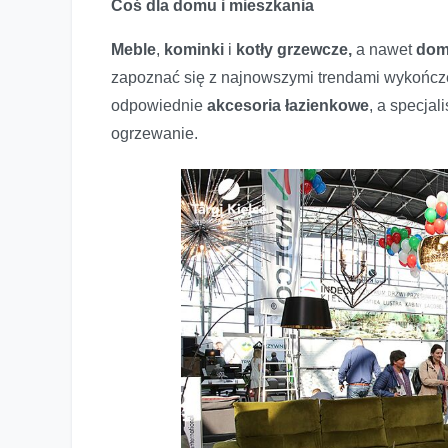
Coś dla domu i mieszkania
Meble
,
kominki
i
kotły grzewcze,
a nawet
dom
zapoznać się z najnowszymi trendami wykończe
odpowiednie
akcesoria łazienkowe
, a specja
ogrzewanie.