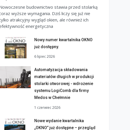
Nowoczesne budownictwo stawia przed stolarką
coraz wyższe wymagania. Dziś liczy się już nie
tylko atrakcyjny wygląd okien, ale również ich
efektywność energetyczna
Nowy numer kwartalnika OKNO
już dostępny.
6 lipiec 2026
Automatyzacja składowania
materiałów długich w produkcji
stolarki otworowej - wdrożenie
systemu LogiComb dla firmy
Medos w Chełmnie
1 czerwiec 2026
Nowe wydanie kwartalnika
„OKNO” już dostępne – przegląd