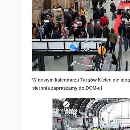
DOM i OGRÓD w wyjątkowej, letniej edycji
W nowym kalendarzu Targów Kielce nie mogło
sierpnia zapraszamy do DOM-u!