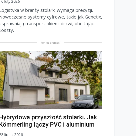
16 luty 2026
Logistyka w branży stolarki wymaga precyzji.
Nowoczesne systemy cyfrowe, takie jak Genetix,
usprawniają transport okien i drzwi, obniżając
koszty.
Koniec promocji
Hybrydowa przyszłość stolarki. Jak
Kömmerling łączy PVC i aluminium
28 lipiec 2026