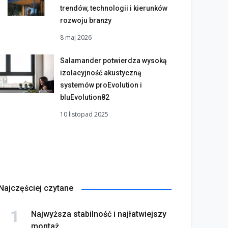
trendów, technologii i kierunków
rozwoju branży
8 maj 2026
Salamander potwierdza wysoką
izolacyjność akustyczną
systemów proEvolution i
bluEvolution82
10 listopad 2025
Najczęściej czytane
Najwyższa stabilność i najłatwiejszy
montaż