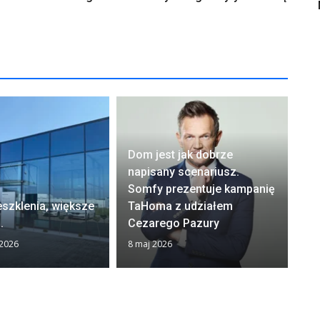
Dom jest jak dobrze
napisany scenariusz.
Somfy prezentuje kampanię
50
szklenia, większe
TaHoma z udziałem
ma
.
Cezarego Pazury
bu
 2026
8 maj 2026
8 m