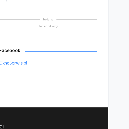
Reklama
Koniec reklamy
Facebook
OknoSerwis.pl
GI