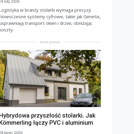
16 luty 2026
Logistyka w branży stolarki wymaga precyzji.
Nowoczesne systemy cyfrowe, takie jak Genetix,
usprawniają transport okien i drzwi, obniżając
koszty.
Koniec promocji
Hybrydowa przyszłość stolarki. Jak
Kömmerling łączy PVC i aluminium
28 lipiec 2026