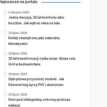
Najnowsze na portalu
3 sierpień 2026
Jedna decyzja, 20 lat komfortu albo
kosztów. Jak wybrać okna na lata
29 lipiec 2026
Rolety zewnętrzne jako naturalny
klimatyzator
28 lipiec 2026
20 lat transformacji rynku ścian. Nowa rola
 lat Silirub – jubileusz
50 lat szczelności – jak
H+H w budownictwie
rki, która zmieniła rynek
uszczelnienia wspierają
28 lipiec 2026
dowlany
rozwój budownictwa
Hybrydowa przyszłość stolarki. Jak
aj 2026
27 kwiecień 2026
Kömmerling łączy PVC i aluminium
28 lipiec 2026
Dom pod inteligentną ochroną podczas
wakacji