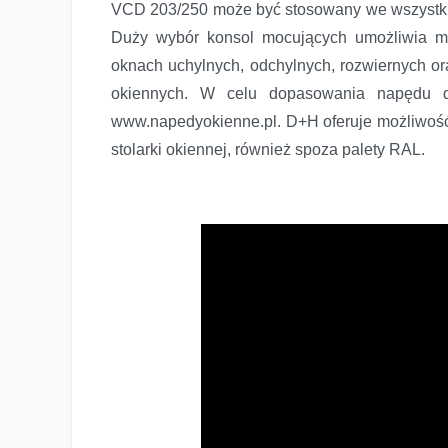
VCD 203/250 może być stosowany we wszystkic
Duży wybór konsol mocujących umożliwia mo
oknach uchylnych, odchylnych, rozwiernych or
okiennych. W celu dopasowania napędu d
www.napedyokienne.pl. D+H oferuje możliwoś
stolarki okiennej, również spoza palety RAL.