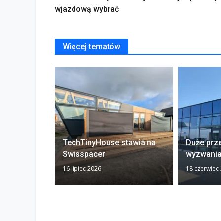
wjazdową wybrać
Więcej tematów
TechTinyHouse stawia na
Duże prze
Swisspacer
wyzwania
16 lipiec 2026
18 czerwiec