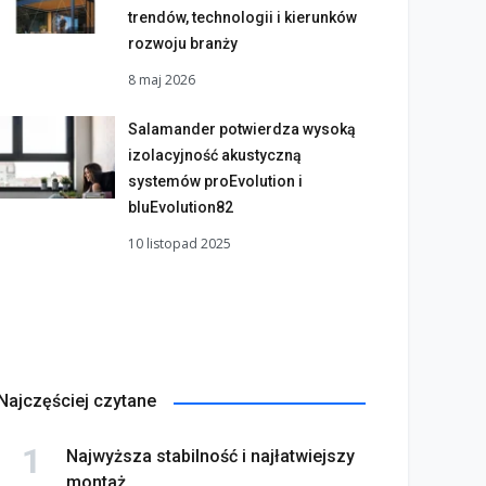
trendów, technologii i kierunków
rozwoju branży
8 maj 2026
Salamander potwierdza wysoką
izolacyjność akustyczną
systemów proEvolution i
bluEvolution82
10 listopad 2025
Najczęściej czytane
Najwyższa stabilność i najłatwiejszy
montaż