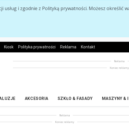
acji usług i zgodnie z Polityką prywatności. Możesz określi
Kiosk
Polityka prywatności
Reklama
Kontakt
Reklama
Koniec reklam
ŻALUZJE
AKCESORIA
SZKŁO & FASADY
MASZYNY & 
Reklama
Koniec reklamy