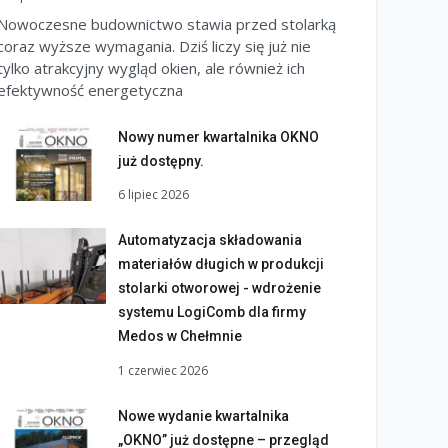
Nowoczesne budownictwo stawia przed stolarką
coraz wyższe wymagania. Dziś liczy się już nie
tylko atrakcyjny wygląd okien, ale również ich
efektywność energetyczna
Nowy numer kwartalnika OKNO
już dostępny.
6 lipiec 2026
Automatyzacja składowania
materiałów długich w produkcji
stolarki otworowej - wdrożenie
systemu LogiComb dla firmy
Medos w Chełmnie
1 czerwiec 2026
Nowe wydanie kwartalnika
„OKNO” już dostępne – przegląd