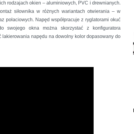
h rodzajach okien – aluminiowych, PVC i drewnianych.
ntaż siłownika w różnych wariantach otwierania – w
az połaciowych. Napęd współpracuje z ryglatorami okuć
o swojego okna można skorzystać z konfiguratora
ć lakierowania napędu na dowolny kolor dopasowany do