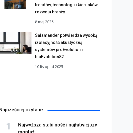
trendów, technologii i kierunków
rozwoju branży
8 maj 2026
Salamander potwierdza wysoką
izolacyjność akustyczną
systemów proEvolution i
bluEvolution82
10 listopad 2025
Najczęściej czytane
Najwyższa stabilność i najłatwiejszy
montaż