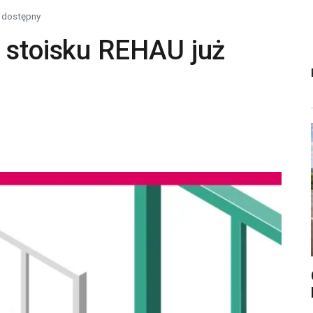
ż dostępny
o stoisku REHAU już