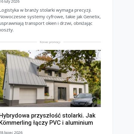
16 luty 2026
Logistyka w branży stolarki wymaga precyzji.
Nowoczesne systemy cyfrowe, takie jak Genetix,
usprawniają transport okien i drzwi, obniżając
koszty.
Koniec promocji
Hybrydowa przyszłość stolarki. Jak
Kömmerling łączy PVC i aluminium
28 lipiec 2026