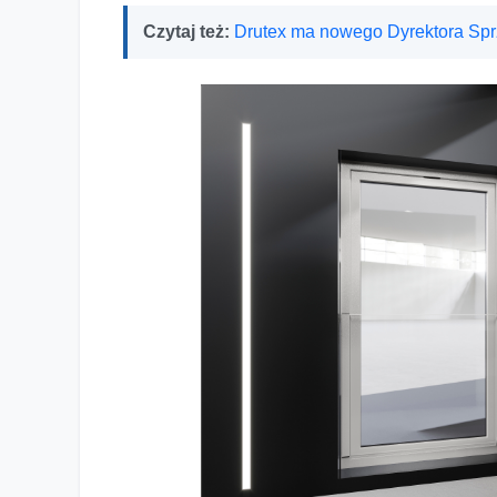
Czytaj też:
Drutex ma nowego Dyrektora Sp