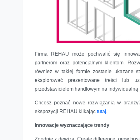
Wirtualny spacer po stoisku REHAU już dostępny
Firma REHAU może pochwalić się innowacj
partnerom oraz potencjalnym klientom. Rozw
również w takiej formie zostanie ukazane s
eksplorować prezentowane treści lub u
przedstawicielem handlowym na indywidualną 
Chcesz poznać nowe rozwiązania w branży?
ekspozycji REHAU klikając
tutaj
.
Innowacje wyznaczające trendy
Zgodnie z dewizą „Create difference, grow bus