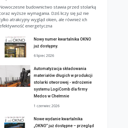
Nowoczesne budownictwo stawia przed stolarką
coraz wyższe wymagania. Dziś liczy się już nie
tylko atrakcyjny wygląd okien, ale również ich
efektywność energetyczna
Nowy numer kwartalnika OKNO
już dostępny.
6 lipiec 2026
Automatyzacja składowania
materiałów długich w produkcji
stolarki otworowej - wdrożenie
systemu LogiComb dla firmy
Medos w Chełmnie
1 czerwiec 2026
Nowe wydanie kwartalnika
„OKNO” już dostępne – przegląd