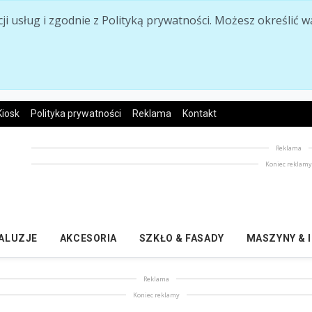
acji usług i zgodnie z Polityką prywatności. Możesz określi
Kiosk
Polityka prywatności
Reklama
Kontakt
Reklama
Koniec reklam
ŻALUZJE
AKCESORIA
SZKŁO & FASADY
MASZYNY & 
Reklama
Koniec reklamy