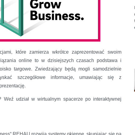
ami, które zamierza wkrótce zaprezentować swoim
iązania online to w dzisiejszych czasach podstawa i
toisko targowe. Zwiedzający będą mogli samodzielnie
zyskać szczegółowe informacje, umawiając się z
prezentację.
 Weź udział w wirtualnym spacerze po interaktywnej
iness“ REHAU rozwija systemy okienne, skupiając się na