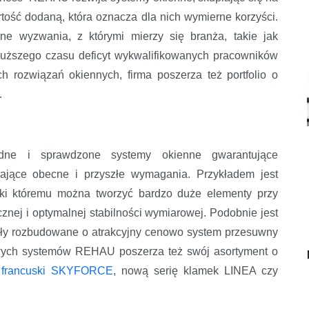
rtość dodaną, która oznacza dla nich wymierne korzyści.
e wyzwania, z którymi mierzy się branża, takie jak
 dłuższego czasu deficyt wykwalifikowanych pracowników
h rozwiązań okiennych, firma poszerza też portfolio o
.
dne i sprawdzone systemy okienne gwarantujące
iające obecne i przyszłe wymagania. Przykładem jest
ęki któremu można tworzyć bardzo duże elementy przy
znej i optymalnej stabilności wymiarowej. Podobnie jest
stały rozbudowane o atrakcyjny cenowo system przesuwny
ch systemów REHAU poszerza też swój asortyment o
 francuski SKYFORCE
, nową serię klamek LINEA czy