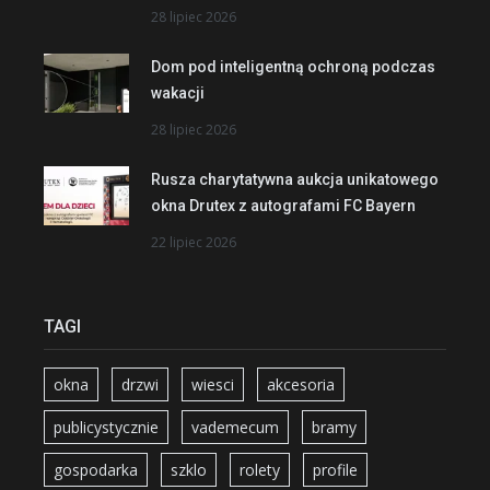
28 lipiec 2026
Dom pod inteligentną ochroną podczas
wakacji
28 lipiec 2026
Rusza charytatywna aukcja unikatowego
okna Drutex z autografami FC Bayern
22 lipiec 2026
TAGI
okna
drzwi
wiesci
akcesoria
publicystycznie
vademecum
bramy
gospodarka
szklo
rolety
profile