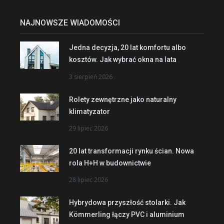
NAJNOWSZE WIADOMOŚCI
Jedna decyzja, 20 lat komfortu albo
kosztów. Jak wybrać okna na lata
3 sierpień 2026
Rolety zewnętrzne jako naturalny
klimatyzator
29 lipiec 2026
20 lat transformacji rynku ścian. Nowa
rola H+H w budownictwie
28 lipiec 2026
Hybrydowa przyszłość stolarki. Jak
Kömmerling łączy PVC i aluminium