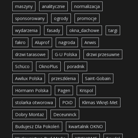
maszyny
analitycznie
normalizacja
sponsorowany
ogrody
promocje
wydarzenia
fasady
okna_dachowe
targi
fakro
Aluprof
nagroda
Anwis
drzwi tarasowe
G-U Polska
drzwi przesuwne
Schüco
OknoPlus
poradnik
Awilux Polska
przeszklenia
Saint-Gobain
Hörmann Polska
Pagen
Krispol
stolarka otworowa
POiD
Klimas Wkręt-Met
Dobry Montaż
Deceuninck
Budujesz Dla Pokoleń
kwartalnik OKNO