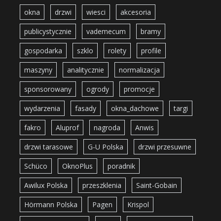
okna
drzwi
wiesci
akcesoria
publicystycznie
vademecum
bramy
gospodarka
szklo
rolety
profile
maszyny
analitycznie
normalizacja
sponsorowany
ogrody
promocje
wydarzenia
fasady
okna_dachowe
targi
fakro
Aluprof
nagroda
Anwis
drzwi tarasowe
G-U Polska
drzwi przesuwne
Schüco
OknoPlus
poradnik
Awilux Polska
przeszklenia
Saint-Gobain
Hörmann Polska
Pagen
Krispol