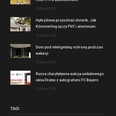
28 lipiec 2026
Hybrydowa przyszłość stolarki. Jak
Kömmerling łączy PVC i aluminium
28 lipiec 2026
Dom pod inteligentną ochroną podczas
wakacji
28 lipiec 2026
Rusza charytatywna aukcja unikatowego
okna Drutex z autografami FC Bayern
22 lipiec 2026
TAGI