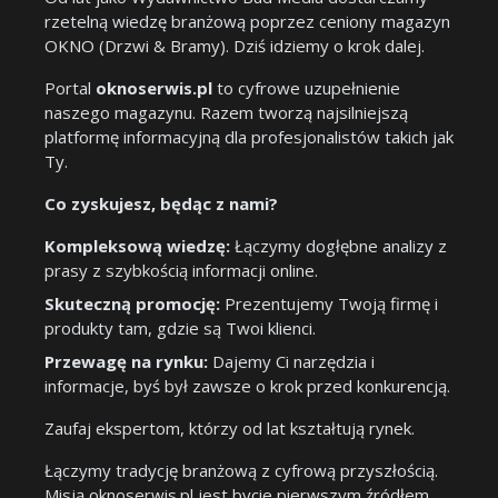
rzetelną wiedzę branżową poprzez ceniony magazyn
OKNO (Drzwi & Bramy). Dziś idziemy o krok dalej.
Portal
oknoserwis.pl
to cyfrowe uzupełnienie
naszego magazynu. Razem tworzą najsilniejszą
platformę informacyjną dla profesjonalistów takich jak
Ty.
Co zyskujesz, będąc z nami?
Kompleksową wiedzę:
Łączymy dogłębne analizy z
prasy z szybkością informacji online.
Skuteczną promocję:
Prezentujemy Twoją firmę i
produkty tam, gdzie są Twoi klienci.
Przewagę na rynku:
Dajemy Ci narzędzia i
informacje, byś był zawsze o krok przed konkurencją.
Zaufaj ekspertom, którzy od lat kształtują rynek.
Łączymy tradycję branżową z cyfrową przyszłością.
Misją oknoserwis.pl jest bycie pierwszym źródłem