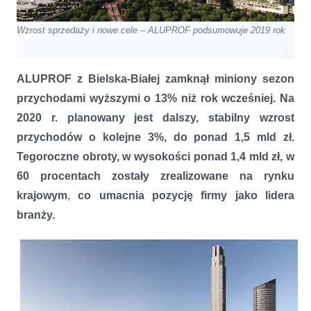
Wzrost sprzedaży i nowe cele – ALUPROF podsumowuje 2019 rok
ALUPROF z Bielska-Białej zamknął miniony sezon
przychodami wyższymi o 13% niż rok wcześniej. Na
2020 r. planowany jest dalszy, stabilny wzrost
przychodów o kolejne 3%, do ponad 1,5 mld zł.
Tegoroczne obroty, w wysokości ponad 1,4 mld zł, w
60 procentach zostały zrealizowane na rynku
krajowym
,
co umacnia pozycję firmy jako lidera
branży.