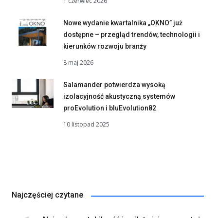
1 czerwiec 2026
Nowe wydanie kwartalnika „OKNO” już
dostępne – przegląd trendów, technologii i
kierunków rozwoju branży
8 maj 2026
Salamander potwierdza wysoką
izolacyjność akustyczną systemów
proEvolution i bluEvolution82
10 listopad 2025
Najczęściej czytane