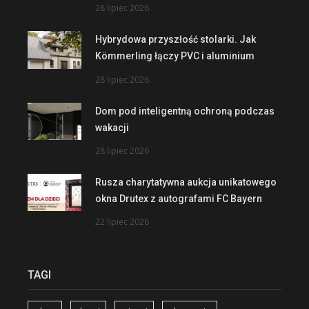
28 lipiec 2026
Hybrydowa przyszłość stolarki. Jak
Kömmerling łączy PVC i aluminium
28 lipiec 2026
Dom pod inteligentną ochroną podczas
wakacji
28 lipiec 2026
Rusza charytatywna aukcja unikatowego
okna Drutex z autografami FC Bayern
22 lipiec 2026
TAGI