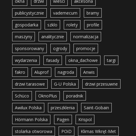
okna
drzwi
wiesci
akcesoria
publicystycznie
vademecum
bramy
gospodarka
szklo
rolety
profile
maszyny
analitycznie
normalizacja
sponsorowany
ogrody
promocje
wydarzenia
fasady
okna_dachowe
targi
fakro
Aluprof
nagroda
Anwis
drzwi tarasowe
G-U Polska
drzwi przesuwne
Schüco
OknoPlus
poradnik
Awilux Polska
przeszklenia
Saint-Gobain
Hörmann Polska
Pagen
Krispol
stolarka otworowa
POiD
Klimas Wkręt-Met