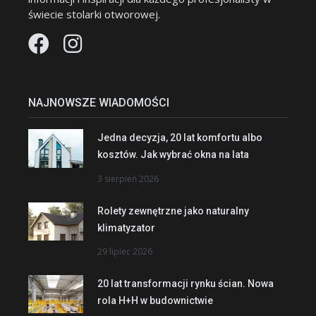
świecie stolarki otworowej.
NAJNOWSZE WIADOMOŚCI
Jedna decyzja, 20 lat komfortu albo
kosztów. Jak wybrać okna na lata
3 sierpień 2026
Rolety zewnętrzne jako naturalny
klimatyzator
29 lipiec 2026
20 lat transformacji rynku ścian. Nowa
rola H+H w budownictwie