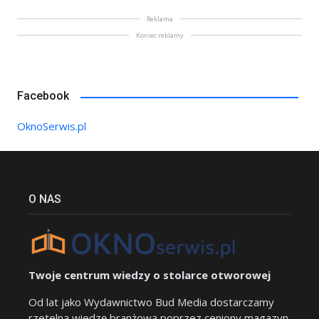
Reklama
Koniec reklamy
Facebook
OknoSerwis.pl
O NAS
Twoje centrum wiedzy o stolarce otworowej
Od lat jako Wydawnictwo Bud Media dostarczamy
rzetelną wiedzę branżową poprzez ceniony magazyn