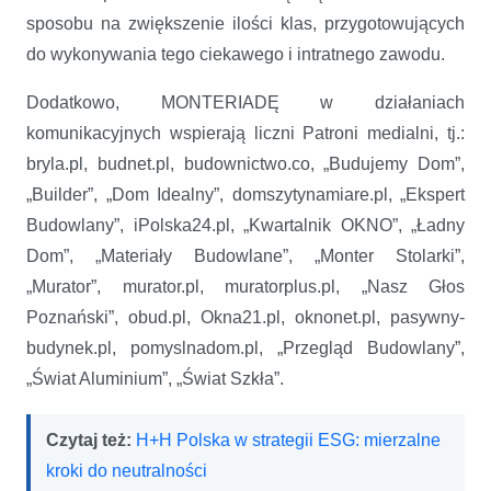
sposobu na zwiększenie ilości klas, przygotowujących
do wykonywania tego ciekawego i intratnego zawodu.
Dodatkowo, MONTERIADĘ w działaniach
komunikacyjnych wspierają liczni Patroni medialni, tj.:
bryla.pl, budnet.pl, budownictwo.co, „Budujemy Dom”,
„Builder”, „Dom Idealny”, domszytynamiare.pl, „Ekspert
Budowlany”, iPolska24.pl, „Kwartalnik OKNO”, „Ładny
Dom”, „Materiały Budowlane”, „Monter Stolarki”,
„Murator”, murator.pl, muratorplus.pl, „Nasz Głos
Poznański”, obud.pl, Okna21.pl, oknonet.pl, pasywny-
budynek.pl, pomyslnadom.pl, „Przegląd Budowlany”,
„Świat Aluminium”, „Świat Szkła”.
Czytaj też:
H+H Polska w strategii ESG: mierzalne
kroki do neutralności