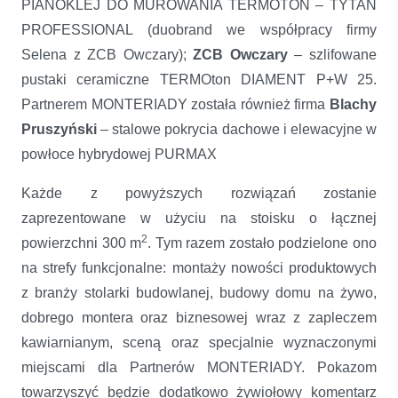
PIANOKLEJ DO MUROWANIA TERMOTON – TYTAN
PROFESSIONAL (duobrand we współpracy firmy
Selena z ZCB Owczary);
ZCB Owczary
– szlifowane
pustaki ceramiczne TERMOton DIAMENT P+W 25.
Partnerem MONTERIADY została również firma
Blachy
Pruszyński
– stalowe pokrycia dachowe i elewacyjne w
powłoce hybrydowej PURMAX
Każde z powyższych rozwiązań zostanie
zaprezentowane w użyciu na stoisku o łącznej
2
powierzchni 300 m
. Tym razem zostało podzielone ono
na strefy funkcjonalne: montaży nowości produktowych
z branży stolarki budowlanej, budowy domu na żywo,
dobrego montera oraz biznesowej wraz z zapleczem
kawiarnianym, sceną oraz specjalnie wyznaczonymi
miejscami dla Partnerów MONTERIADY. Pokazom
towarzyszyć będzie dodatkowo żywiołowy komentarz