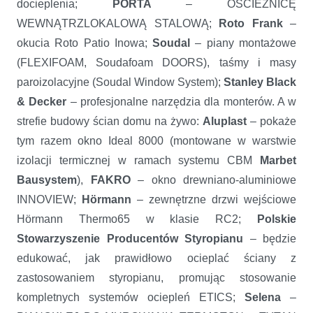
docieplenia;
PORTA
– OŚCIEŻNICĘ
WEWNĄTRZLOKALOWĄ STALOWĄ;
Roto
Frank
–
okucia Roto Patio Inowa;
Soudal
– piany montażowe
(FLEXIFOAM, Soudafoam DOORS), taśmy i masy
paroizolacyjne (Soudal Window System);
Stanley Black
& Decker
– profesjonalne narzędzia dla monterów. A w
strefie budowy ścian domu na żywo:
Aluplast
– pokaże
tym razem okno Ideal 8000 (montowane w warstwie
izolacji termicznej w ramach systemu CBM
Marbet
Bausystem
),
FAKRO
– okno drewniano-aluminiowe
INNOVIEW;
Hörmann
– zewnętrzne drzwi wejściowe
Hörmann Thermo65 w klasie RC2;
Polskie
Stowarzyszenie Producentów Styropianu
– będzie
edukować, jak prawidłowo ocieplać ściany z
zastosowaniem styropianu, promując stosowanie
kompletnych systemów ociepleń ETICS;
Selena
–