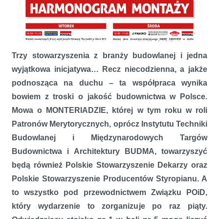
Na dwadzieścia cztery fajerki, a może i więcej – MONTERIADA
2020
Trzy stowarzyszenia z branży budowlanej i jedna
wyjątkowa inicjatywa… Recz niecodzienna, a jakże
podnosząca na duchu – ta współpraca wynika
bowiem z troski o jakość budownictwa w Polsce.
Mowa o MONTERIADZIE, której w tym roku w roli
Patronów Merytorycznych, oprócz Instytutu Techniki
Budowlanej i Międzynarodowych Targów
Budownictwa i Architektury BUDMA, towarzyszyć
będą również Polskie Stowarzyszenie Dekarzy oraz
Polskie Stowarzyszenie Producentów Styropianu. A
to wszystko pod przewodnictwem Związku POiD,
który wydarzenie to zorganizuje po raz piąty.