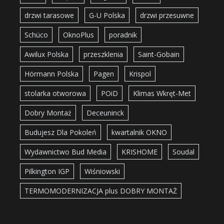
drzwi tarasowe
G-U Polska
drzwi przesuwne
Schüco
OknoPlus
poradnik
Awilux Polska
przeszklenia
Saint-Gobain
Hörmann Polska
Pagen
Krispol
stolarka otworowa
POiD
Klimas Wkręt-Met
Dobry Montaż
Deceuninck
Budujesz Dla Pokoleń
kwartalnik OKNO
Wydawnictwo Bud Media
KRISHOME
Soudal
Pilkington IGP
Wiśniowski
TERMOMODERNIZACJA plus DOBRY MONTAŻ