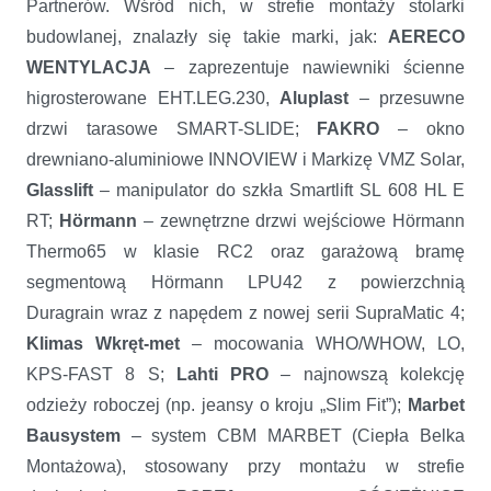
Partnerów. Wśród nich, w strefie montaży stolarki
budowlanej, znalazły się takie marki, jak:
AERECO
WENTYLACJA
– zaprezentuje nawiewniki ścienne
higrosterowane EHT.LEG.230,
Aluplast
– przesuwne
drzwi tarasowe SMART-SLIDE;
FAKRO
– okno
drewniano-aluminiowe INNOVIEW i Markizę VMZ Solar,
Glasslift
– manipulator do szkła Smartlift SL 608 HL E
RT;
Hörmann
– zewnętrzne drzwi wejściowe Hörmann
Thermo65 w klasie RC2 oraz garażową bramę
segmentową Hörmann LPU42 z powierzchnią
Duragrain wraz z napędem z nowej serii SupraMatic 4;
Klimas Wkręt-met
– mocowania WHO/WHOW, LO,
KPS-FAST 8 S;
Lahti PRO
– najnowszą kolekcję
odzieży roboczej (np. jeansy o kroju „Slim Fit”);
Marbet
Bausystem
– system CBM MARBET (Ciepła Belka
Montażowa), stosowany przy montażu w strefie