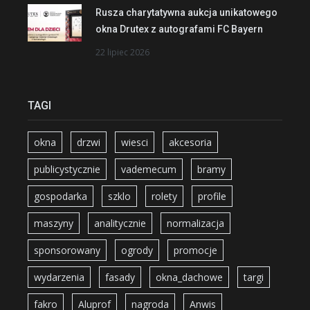
Rusza charytatywna aukcja unikatowego
okna Drutex z autografami FC Bayern
22 lipiec 2026
TAGI
okna
drzwi
wiesci
akcesoria
publicystycznie
vademecum
bramy
gospodarka
szklo
rolety
profile
maszyny
analitycznie
normalizacja
sponsorowany
ogrody
promocje
wydarzenia
fasady
okna_dachowe
targi
fakro
Aluprof
nagroda
Anwis