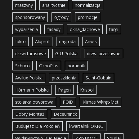
maszyny
analitycznie
normalizacja
sponsorowany
ogrody
promocje
wydarzenia
fasady
okna_dachowe
targi
fakro
Aluprof
nagroda
Anwis
drzwi tarasowe
G-U Polska
drzwi przesuwne
Schüco
OknoPlus
poradnik
Awilux Polska
przeszklenia
Saint-Gobain
Hörmann Polska
Pagen
Krispol
stolarka otworowa
POiD
Klimas Wkręt-Met
Dobry Montaż
Deceuninck
Budujesz Dla Pokoleń
kwartalnik OKNO
Wydawnictwo Bud Media
KRISHOME
Soudal