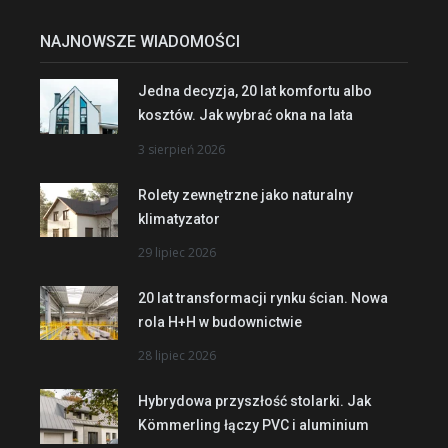
NAJNOWSZE WIADOMOŚCI
Jedna decyzja, 20 lat komfortu albo
kosztów. Jak wybrać okna na lata
3 sierpień 2026
Rolety zewnętrzne jako naturalny
klimatyzator
29 lipiec 2026
20 lat transformacji rynku ścian. Nowa
rola H+H w budownictwie
28 lipiec 2026
Hybrydowa przyszłość stolarki. Jak
Kömmerling łączy PVC i aluminium