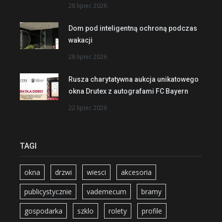
28 lipiec 2026
Dom pod inteligentną ochroną podczas
wakacji
28 lipiec 2026
Rusza charytatywna aukcja unikatowego
okna Drutex z autografami FC Bayern
22 lipiec 2026
TAGI
okna
drzwi
wiesci
akcesoria
publicystycznie
vademecum
bramy
gospodarka
szklo
rolety
profile