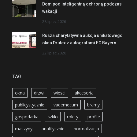
Dom pod inteligentną ochroną podczas
wakacji
28 lipiec 2026
Rusza charytatywna aukcja unikatowego
okna Drutex z autografami FC Bayern
22 lipiec 2026
TAGI
okna
drzwi
wiesci
akcesoria
publicystycznie
vademecum
bramy
gospodarka
szklo
rolety
profile
maszyny
analitycznie
normalizacja