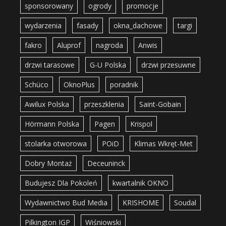
sponsorowany
ogrody
promocje
wydarzenia
fasady
okna_dachowe
targi
fakro
Aluprof
nagroda
Anwis
drzwi tarasowe
G-U Polska
drzwi przesuwne
Schüco
OknoPlus
poradnik
Awilux Polska
przeszklenia
Saint-Gobain
Hörmann Polska
Pagen
Krispol
stolarka otworowa
POiD
Klimas Wkręt-Met
Dobry Montaż
Deceuninck
Budujesz Dla Pokoleń
kwartalnik OKNO
Wydawnictwo Bud Media
KRISHOME
Soudal
Pilkington IGP
Wiśniowski