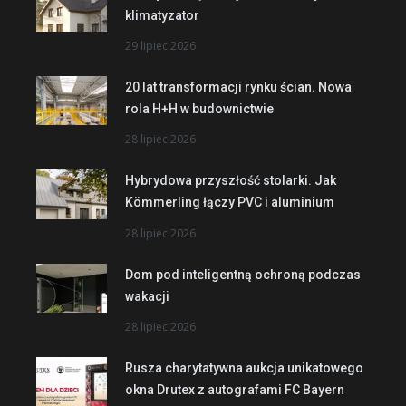
klimatyzator
29 lipiec 2026
20 lat transformacji rynku ścian. Nowa
rola H+H w budownictwie
28 lipiec 2026
Hybrydowa przyszłość stolarki. Jak
Kömmerling łączy PVC i aluminium
28 lipiec 2026
Dom pod inteligentną ochroną podczas
wakacji
28 lipiec 2026
Rusza charytatywna aukcja unikatowego
okna Drutex z autografami FC Bayern