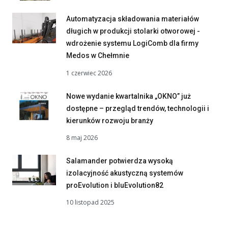
Automatyzacja składowania materiałów
długich w produkcji stolarki otworowej -
wdrożenie systemu LogiComb dla firmy
Medos w Chełmnie
1 czerwiec 2026
Nowe wydanie kwartalnika „OKNO” już
dostępne – przegląd trendów, technologii i
kierunków rozwoju branży
8 maj 2026
Salamander potwierdza wysoką
izolacyjność akustyczną systemów
proEvolution i bluEvolution82
10 listopad 2025