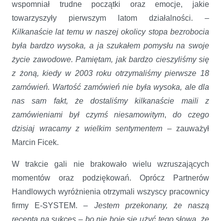
wspomniał trudne początki oraz emocje, jakie
towarzyszyły pierwszym latom działalności.
–
Kilkanaście lat temu w naszej okolicy stopa bezrobocia
była bardzo wysoka, a ja szukałem pomysłu na swoje
życie zawodowe. Pamiętam, jak bardzo cieszyliśmy się
z żoną, kiedy w 2003 roku otrzymaliśmy pierwsze 18
zamówień. Wartość zamówień nie była wysoka, ale dla
nas sam fakt, że dostaliśmy kilkanaście maili z
zamówieniami był czymś niesamowitym
,
do czego
dzisiaj wracamy z wielkim sentymentem
– zauważył
Marcin Ficek.
W trakcie gali nie brakowało wielu wzruszających
momentów oraz podziękowań. Oprócz Partnerów
Handlowych wyróżnienia otrzymali wszyscy pracownicy
firmy E-SYSTEM.
–
Jestem przekonany, że naszą
receptą na sukces – bo nie boję się użyć tego słowa, że