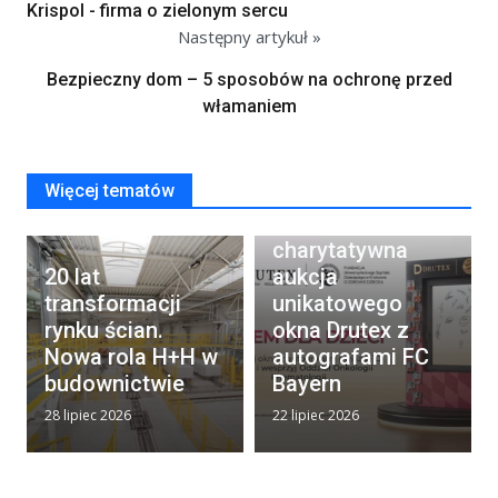
Krispol - firma o zielonym sercu
Następny artykuł »
Bezpieczny dom – 5 sposobów na ochronę przed
włamaniem
Więcej tematów
Rusza
charytatywna
20 lat
aukcja
transformacji
unikatowego
rynku ścian.
okna Drutex z
Nowa rola H+H w
autografami FC
budownictwie
Bayern
28 lipiec 2026
22 lipiec 2026