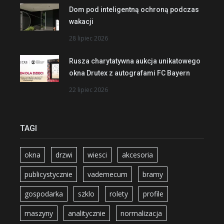
Dom pod inteligentną ochroną podczas
wakacji
28 lipiec 2026
Rusza charytatywna aukcja unikatowego
okna Drutex z autografami FC Bayern
22 lipiec 2026
TAGI
okna
drzwi
wiesci
akcesoria
publicystycznie
vademecum
bramy
gospodarka
szklo
rolety
profile
maszyny
analitycznie
normalizacja