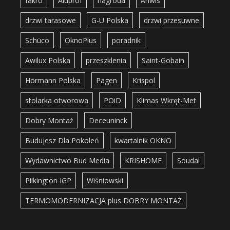
fakro
Aluprof
nagroda
Anwis
drzwi tarasowe
G-U Polska
drzwi przesuwne
Schüco
OknoPlus
poradnik
Awilux Polska
przeszklenia
Saint-Gobain
Hörmann Polska
Pagen
Krispol
stolarka otworowa
POiD
Klimas Wkręt-Met
Dobry Montaż
Deceuninck
Budujesz Dla Pokoleń
kwartalnik OKNO
Wydawnictwo Bud Media
KRISHOME
Soudal
Pilkington IGP
Wiśniowski
TERMOMODERNIZACJA plus DOBRY MONTAŻ