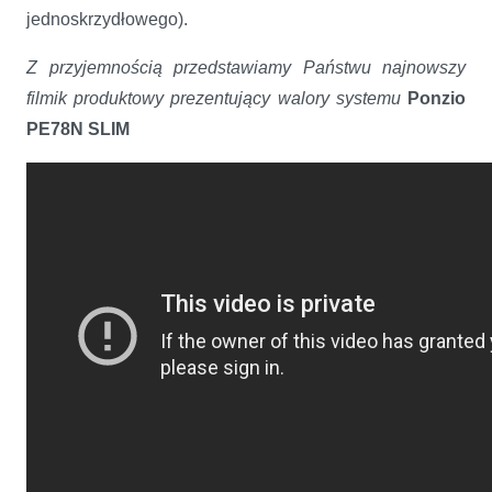
jednoskrzydłowego).
Z przyjemnością przedstawiamy Państwu najnowszy
filmik produktowy prezentujący walory systemu
Ponzio
PE78N SLIM