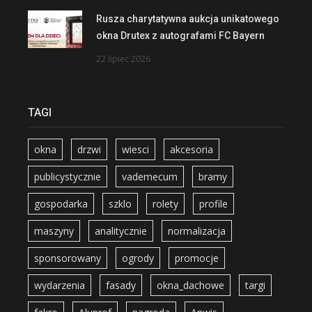
Rusza charytatywna aukcja unikatowego
okna Drutex z autografami FC Bayern
22 lipiec 2026
TAGI
okna
drzwi
wiesci
akcesoria
publicystycznie
vademecum
bramy
gospodarka
szklo
rolety
profile
maszyny
analitycznie
normalizacja
sponsorowany
ogrody
promocje
wydarzenia
fasady
okna_dachowe
targi