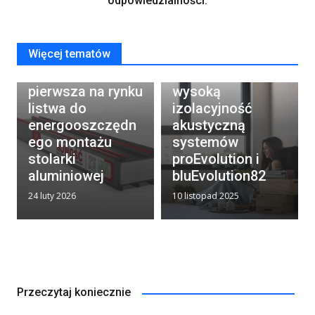
odpowiedzialności.
Więcej tematów
MAAGtherm®
Salamander
Profil Alu ONE –
potwierdza
pierwsza na rynku
wysoką
listwa do
izolacyjność
energooszczędn
akustyczną
ego montażu
systemów
stolarki
proEvolution i
aluminiowej
bluEvolution82
24 luty 2026
10 listopad 2025
Przeczytaj koniecznie