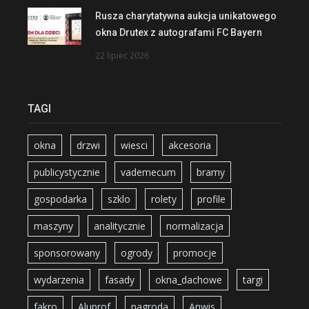
Rusza charytatywna aukcja unikatowego
okna Drutex z autografami FC Bayern
22 lipiec 2026
TAGI
okna
drzwi
wiesci
akcesoria
publicystycznie
vademecum
bramy
gospodarka
szklo
rolety
profile
maszyny
analitycznie
normalizacja
sponsorowany
ogrody
promocje
wydarzenia
fasady
okna_dachowe
targi
fakro
Aluprof
nagroda
Anwis