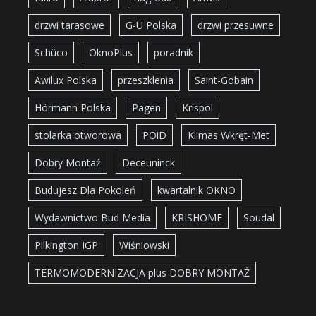
drzwi tarasowe
G-U Polska
drzwi przesuwne
Schüco
OknoPlus
poradnik
Awilux Polska
przeszklenia
Saint-Gobain
Hörmann Polska
Pagen
Krispol
stolarka otworowa
POiD
Klimas Wkręt-Met
Dobry Montaż
Deceuninck
Budujesz Dla Pokoleń
kwartalnik OKNO
Wydawnictwo Bud Media
KRISHOME
Soudal
Pilkington IGP
Wiśniowski
TERMOMODERNIZACJA plus DOBRY MONTAŻ