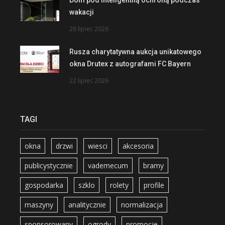
wakacji
28 lipiec 2026
Rusza charytatywna aukcja unikatowego
okna Drutex z autografami FC Bayern
22 lipiec 2026
TAGI
okna
drzwi
wiesci
akcesoria
publicystycznie
vademecum
bramy
gospodarka
szklo
rolety
profile
maszyny
analitycznie
normalizacja
sponsorowany
ogrody
promocje