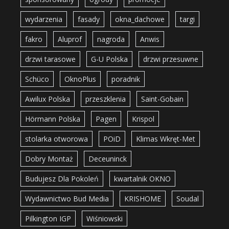
wydarzenia
fasady
okna_dachowe
targi
fakro
Aluprof
nagroda
Anwis
drzwi tarasowe
G-U Polska
drzwi przesuwne
Schüco
OknoPlus
poradnik
Awilux Polska
przeszklenia
Saint-Gobain
Hörmann Polska
Pagen
Krispol
stolarka otworowa
POiD
Klimas Wkręt-Met
Dobry Montaż
Deceuninck
Budujesz Dla Pokoleń
kwartalnik OKNO
Wydawnictwo Bud Media
KRISHOME
Soudal
Pilkington IGP
Wiśniowski