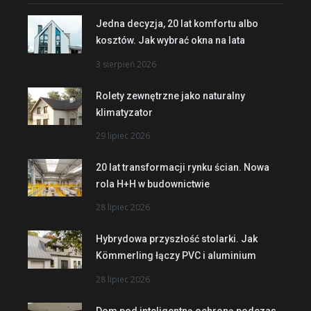
Jedna decyzja, 20 lat komfortu albo
kosztów. Jak wybrać okna na lata
3 sierpień 2026
Rolety zewnętrzne jako naturalny
klimatyzator
29 lipiec 2026
20 lat transformacji rynku ścian. Nowa
rola H+H w budownictwie
28 lipiec 2026
Hybrydowa przyszłość stolarki. Jak
Kömmerling łączy PVC i aluminium
28 lipiec 2026
Dom pod inteligentną ochroną podczas