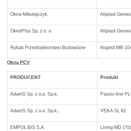
Okna-Mikołajczyk.
Aliplast Genes
OknoPlus Sp. z o. o.
Aliplast Genes
Rybak Przedsiębiorstwo Budowlane
Aluprof MB-10
Okna PCV
PRODUCENT
Produkt
AdamS Sp. z o.o. Sp.k.
Passiv-line P
AdamS Sp. z o.o. Sp.k..
VEKA SL 82
EMPOL BIS S.A.
Living MD (70)