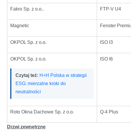
Fakro Sp. z o.o..
FTP-V U4
Magnetic
Fenster Premi
OKPOL Sp. z o.o.
ISO I3
OKPOL Sp. z o.o.
ISO I6
Czytaj też:
H+H Polska w strategii
ESG: mierzalne kroki do
neutralności
Roto Okna Dachowe Sp. z o.o.
Q-4 Plus
Drzwi zewnętrzne