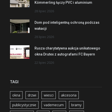
Kömmerling łączy PVC i aluminium
28 lipiec 2026
Dom pod inteligentną ochroną podczas
wakacji
28 lipiec 2026
Rusza charytatywna aukcja unikatowego
okna Drutex z autografami FC Bayern
22 lipiec 2026
TAGI
okna
drzwi
wiesci
akcesoria
publicystycznie
vademecum
bramy