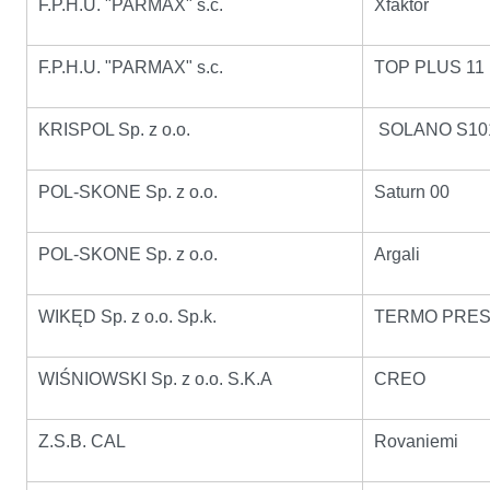
F.P.H.U. "PARMAX" s.c.
Xfaktor
F.P.H.U. "PARMAX" s.c.
TOP PLUS 11
KRISPOL Sp. z o.o.
SOLANO S10
POL-SKONE Sp. z o.o.
Saturn 00
POL-SKONE Sp. z o.o.
Argali
WIKĘD Sp. z o.o. Sp.k.
TERMO PREST
WIŚNIOWSKI Sp. z o.o. S.K.A
CREO
Z.S.B. CAL
Rovaniemi