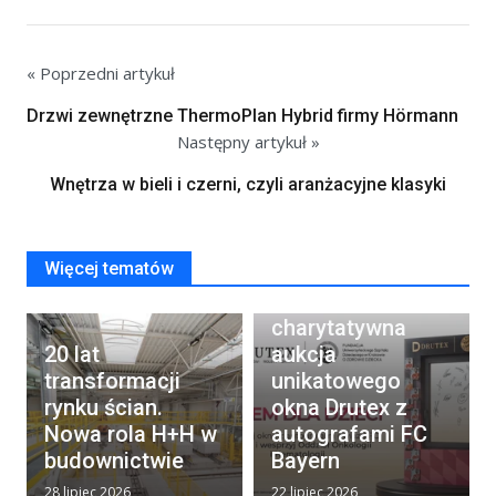
« Poprzedni artykuł
Drzwi zewnętrzne ThermoPlan Hybrid firmy Hörmann
Następny artykuł »
Wnętrza w bieli i czerni, czyli aranżacyjne klasyki
Więcej tematów
Rusza
charytatywna
20 lat
aukcja
transformacji
unikatowego
rynku ścian.
okna Drutex z
Nowa rola H+H w
autografami FC
budownictwie
Bayern
28 lipiec 2026
22 lipiec 2026