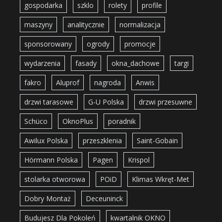
gospodarka
szklo
rolety
profile
maszyny
analitycznie
normalizacja
sponsorowany
ogrody
promocje
wydarzenia
fasady
okna_dachowe
targi
fakro
Aluprof
nagroda
Anwis
drzwi tarasowe
G-U Polska
drzwi przesuwne
Schüco
OknoPlus
poradnik
Awilux Polska
przeszklenia
Saint-Gobain
Hörmann Polska
Pagen
Krispol
stolarka otworowa
POiD
Klimas Wkręt-Met
Dobry Montaż
Deceuninck
Budujesz Dla Pokoleń
kwartalnik OKNO