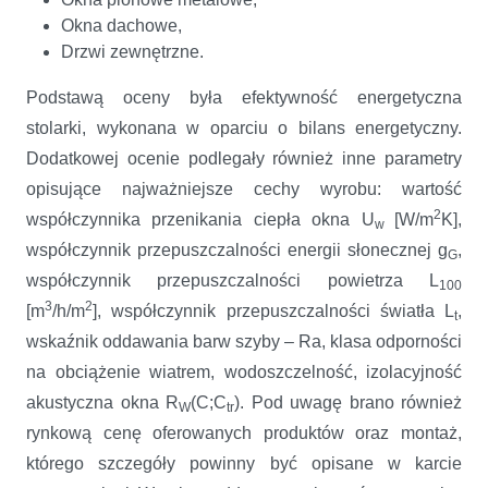
Okna dachowe,
Drzwi zewnętrzne.
Podstawą oceny była efektywność energetyczna
stolarki, wykonana w oparciu o bilans energetyczny.
Dodatkowej ocenie podlegały również inne parametry
opisujące najważniejsze cechy wyrobu: wartość
2
współczynnika przenikania ciepła okna U
[W/m
K],
w
współczynnik przepuszczalności energii słonecznej g
,
G
współczynnik przepuszczalności powietrza L
100
3
2
[m
/h/m
], współczynnik przepuszczalności światła L
,
t
wskaźnik oddawania barw szyby – Ra, klasa odporności
na obciążenie wiatrem, wodoszczelność, izolacyjność
akustyczna okna R
(C;C
). Pod uwagę brano również
W
tr
rynkową cenę oferowanych produktów oraz montaż,
którego szczegóły powinny być opisane w karcie