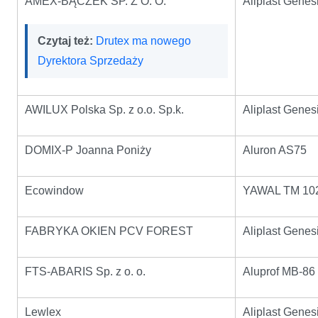
AMEX-BĄCZEK SP. Z O. O.
Aliplast Genes
Czytaj też:
Drutex ma nowego
Dyrektora Sprzedaży
AWILUX Polska Sp. z o.o. Sp.k.
Aliplast Genes
DOMIX-P Joanna Poniży
Aluron AS75
Ecowindow
YAWAL TM 10
FABRYKA OKIEN PCV FOREST
Aliplast Genes
FTS-ABARIS Sp. z o. o.
Aluprof MB-86
Lewlex
Aliplast Genes