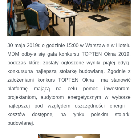
Ogłoszenie wyników piątej edycji konkursu TOPTEN 2019 na
najlepszą stolarkę budowlaną
30 maja 2019r. o godzinie 15:00 w Warszawie w Hotelu
MDM odbyła się gala konkursu TOPTEN Okna 2019,
podczas której zostały ogłoszone wyniki piątej edycji
konkursuna najlepszą stolarkę budowlaną. Zgodnie z
założeniami konkurs TOPTEN Okna ma stanowić
platformę mającą na celu pomoc inwestorom,
projektantom, audytorom energetycznym w wyborze
najlepszej pod względem oszczędności energii i
kosztów dostępnej na rynku polskim stolarki
budowlanej.