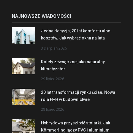
NAJNOWSZE WIADOMOŚCI
Jedna decyzja, 20 lat komfortu albo
kosztów. Jak wybrać okna na lata
3 sierpień 2026
Rolety zewnętrzne jako naturalny
klimatyzator
29 lipiec 2026
20 lat transformacji rynku ścian. Nowa
rola H+H w budownictwie
28 lipiec 2026
Hybrydowa przyszłość stolarki. Jak
Kömmerling łączy PVC i aluminium