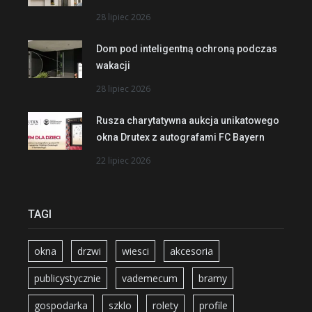
28 lipiec 2026
Dom pod inteligentną ochroną podczas
wakacji
28 lipiec 2026
Rusza charytatywna aukcja unikatowego
okna Drutex z autografami FC Bayern
22 lipiec 2026
TAGI
okna
drzwi
wiesci
akcesoria
publicystycznie
vademecum
bramy
gospodarka
szklo
rolety
profile