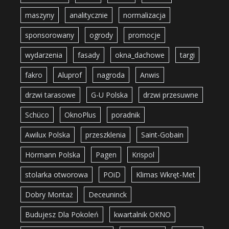
maszyny
analitycznie
normalizacja
sponsorowany
ogrody
promocje
wydarzenia
fasady
okna_dachowe
targi
fakro
Aluprof
nagroda
Anwis
drzwi tarasowe
G-U Polska
drzwi przesuwne
Schüco
OknoPlus
poradnik
Awilux Polska
przeszklenia
Saint-Gobain
Hörmann Polska
Pagen
Krispol
stolarka otworowa
POiD
Klimas Wkręt-Met
Dobry Montaż
Deceuninck
Budujesz Dla Pokoleń
kwartalnik OKNO